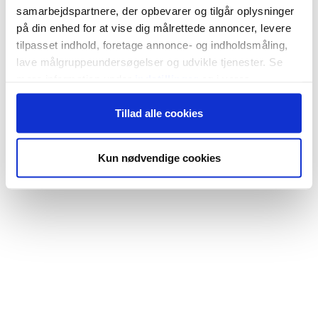
samarbejdspartnere, der opbevarer og tilgår oplysninger
på din enhed for at vise dig målrettede annoncer, levere
tilpasset indhold, foretage annonce- og indholdsmåling,
lave målgruppeundersøgelser og udvikle tjenester. Se
mere information under
indstillinger
og i vores
persondatapolitik. Du kan altid trække dit samtykke
Tillad alle cookies
tilbage eller ændre indstillinger fra vores
"Cookiedeklaration", eller ved at trykke på "Privacy
trigger" ikonet.
Kun nødvendige cookies
Hvis du tillader det, vil vi også gerne:
Indsamle præcise oplysninger om din placering,
der kan være nøjagtig inden for få meter
Identificere din enhed baseret på en scanning af
dens unikke karakteristika (fingerprinting)
Dine valg anvendes på hele websitet.
Vi bruger cookies til at tilpasse vores indhold og