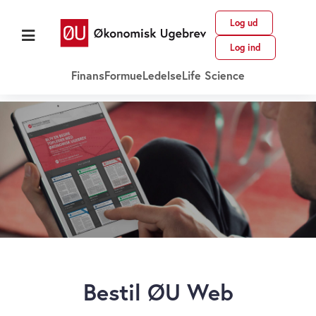
Log ud
Log ind
Finans
Formue
Ledelse
Life Science
Bestil ØU Web