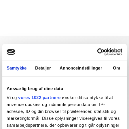
Samtykke
Detaljer
Annonceindstillinger
Om
Dybdegående og original
journalistik siden 1994
Ansvarlig brug af dine data
Økonomisk Ugebrev har i mere end 25 år leveret indsigtsfuld
Vi og
vores 1022 partnere
ønsker dit samtykke til at
og dagsordensættende journalistik og analyser til læserne og
anvende cookies og indsamle persondata om IP-
den brede offentlighed.
adresse, ID og din browser til præferencer, statistik og
marketingformål. Disse oplysninger videregives til vores
Vi tager ansvar for vores indhold og er tilmeldt:
samarbejdspartnere, der opbevarer og tilgår oplysninger