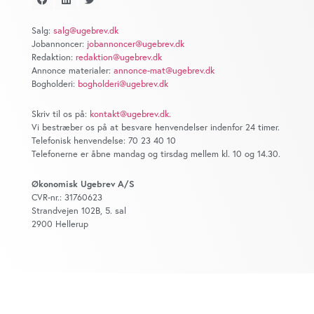
at analysere vores trafik. Vi deler også oplysninger om
din brug af vores website med vores partnere inden for
Salg:
salg@ugebrev.dk
sociale medier, annonceringspartnere og
Jobannoncer:
jobannoncer@ugebrev.dk
analysepartnere. Vores partnere kan kombinere disse
Redaktion:
redaktion@ugebrev.dk
data med andre oplysninger, du har givet dem, eller som
Annonce materialer:
annonce-mat@ugebrev.dk
Bogholderi:
bogholderi@ugebrev.dk
de har indsamlet fra din brug af deres tjenester. Du
samtykker til vores cookies, hvis du fortsætter med at
Skriv til os på:
kontakt@ugebrev.dk
.
anvende vores hjemmeside.
Vi bestræber os på at besvare henvendelser indenfor 24 timer.
Telefonisk henvendelse: 70 23 40 10
Telefonerne er åbne mandag og tirsdag mellem kl. 10 og 14.30.
Økonomisk Ugebrev A/S
CVR-nr.: 31760623
Strandvejen 102B, 5. sal
2900 Hellerup