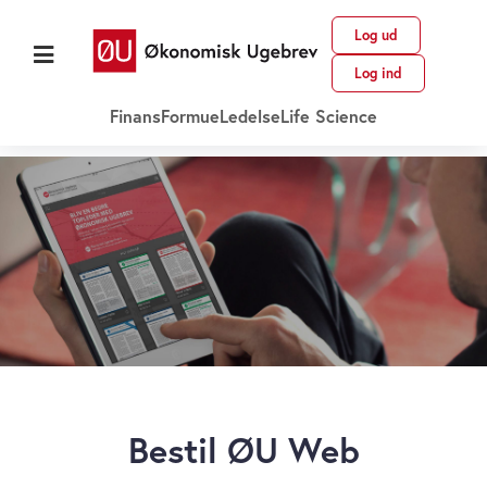
Log ud
Log ind
Finans
Formue
Ledelse
Life Science
Bestil ØU Web