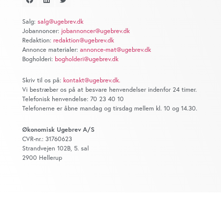
at analysere vores trafik. Vi deler også oplysninger om
din brug af vores website med vores partnere inden for
Salg:
salg@ugebrev.dk
sociale medier, annonceringspartnere og
Jobannoncer:
jobannoncer@ugebrev.dk
analysepartnere. Vores partnere kan kombinere disse
Redaktion:
redaktion@ugebrev.dk
data med andre oplysninger, du har givet dem, eller som
Annonce materialer:
annonce-mat@ugebrev.dk
Bogholderi:
bogholderi@ugebrev.dk
de har indsamlet fra din brug af deres tjenester. Du
samtykker til vores cookies, hvis du fortsætter med at
Skriv til os på:
kontakt@ugebrev.dk
.
anvende vores hjemmeside.
Vi bestræber os på at besvare henvendelser indenfor 24 timer.
Telefonisk henvendelse: 70 23 40 10
Telefonerne er åbne mandag og tirsdag mellem kl. 10 og 14.30.
Økonomisk Ugebrev A/S
CVR-nr.: 31760623
Strandvejen 102B, 5. sal
2900 Hellerup