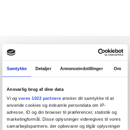
Samtykke
Detaljer
Annonceindstillinger
Om
Dybdegående og original
journalistik siden 1994
Ansvarlig brug af dine data
Økonomisk Ugebrev har i mere end 25 år leveret indsigtsfuld
Vi og
vores 1022 partnere
ønsker dit samtykke til at
og dagsordensættende journalistik og analyser til læserne og
anvende cookies og indsamle persondata om IP-
den brede offentlighed.
adresse, ID og din browser til præferencer, statistik og
marketingformål. Disse oplysninger videregives til vores
Vi tager ansvar for vores indhold og er tilmeldt:
samarbejdspartnere, der opbevarer og tilgår oplysninger