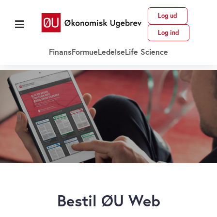
Log ud
Log ind
Finans
Formue
Ledelse
Life Science
Bestil ØU Web