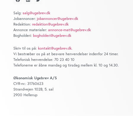
at analysere vores trafik. Vi deler også oplysninger om
din brug af vores website med vores partnere inden for
Salg:
salg@ugebrev.dk
sociale medier, annonceringspartnere og
Jobannoncer:
jobannoncer@ugebrev.dk
analysepartnere. Vores partnere kan kombinere disse
Redaktion:
redaktion@ugebrev.dk
data med andre oplysninger, du har givet dem, eller som
Annonce materialer:
annonce-mat@ugebrev.dk
Bogholderi:
bogholderi@ugebrev.dk
de har indsamlet fra din brug af deres tjenester. Du
samtykker til vores cookies, hvis du fortsætter med at
Skriv til os på:
kontakt@ugebrev.dk
.
anvende vores hjemmeside.
Vi bestræber os på at besvare henvendelser indenfor 24 timer.
Telefonisk henvendelse: 70 23 40 10
Telefonerne er åbne mandag og tirsdag mellem kl. 10 og 14.30.
Økonomisk Ugebrev A/S
CVR-nr.: 31760623
Strandvejen 102B, 5. sal
2900 Hellerup