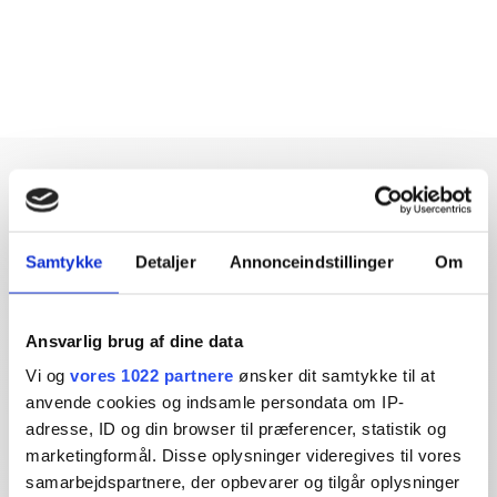
Samtykke
Detaljer
Annonceindstillinger
Om
Dybdegående og original
journalistik siden 1994
Ansvarlig brug af dine data
Økonomisk Ugebrev har i mere end 25 år leveret indsigtsfuld
Vi og
vores 1022 partnere
ønsker dit samtykke til at
og dagsordensættende journalistik og analyser til læserne og
anvende cookies og indsamle persondata om IP-
den brede offentlighed.
adresse, ID og din browser til præferencer, statistik og
marketingformål. Disse oplysninger videregives til vores
Vi tager ansvar for vores indhold og er tilmeldt:
samarbejdspartnere, der opbevarer og tilgår oplysninger