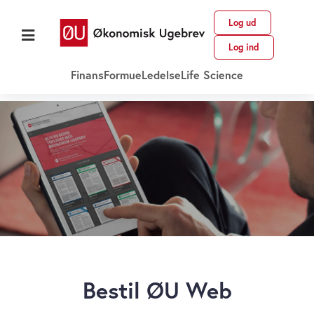
Log ud
Log ind
Finans
Formue
Ledelse
Life Science
Bestil ØU Web