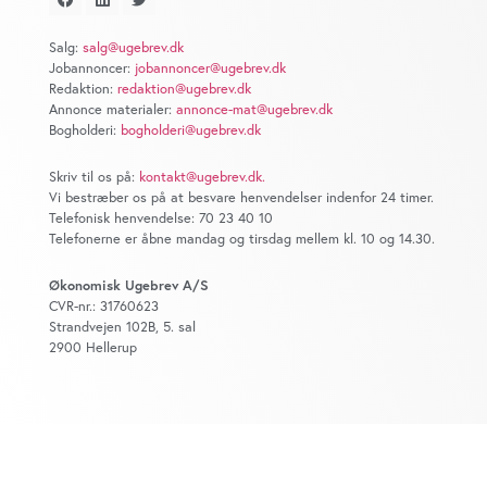
at analysere vores trafik. Vi deler også oplysninger om
din brug af vores website med vores partnere inden for
Salg:
salg@ugebrev.dk
sociale medier, annonceringspartnere og
Jobannoncer:
jobannoncer@ugebrev.dk
analysepartnere. Vores partnere kan kombinere disse
Redaktion:
redaktion@ugebrev.dk
data med andre oplysninger, du har givet dem, eller som
Annonce materialer:
annonce-mat@ugebrev.dk
Bogholderi:
bogholderi@ugebrev.dk
de har indsamlet fra din brug af deres tjenester. Du
samtykker til vores cookies, hvis du fortsætter med at
Skriv til os på:
kontakt@ugebrev.dk
.
anvende vores hjemmeside.
Vi bestræber os på at besvare henvendelser indenfor 24 timer.
Telefonisk henvendelse: 70 23 40 10
Telefonerne er åbne mandag og tirsdag mellem kl. 10 og 14.30.
Økonomisk Ugebrev A/S
CVR-nr.: 31760623
Strandvejen 102B, 5. sal
2900 Hellerup