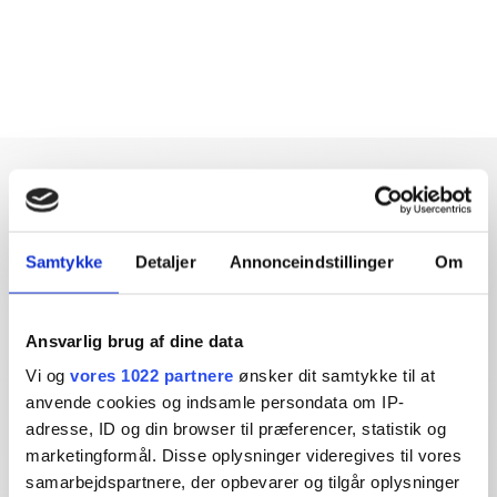
Samtykke
Detaljer
Annonceindstillinger
Om
Dybdegående og original
journalistik siden 1994
Ansvarlig brug af dine data
Økonomisk Ugebrev har i mere end 25 år leveret indsigtsfuld
Vi og
vores 1022 partnere
ønsker dit samtykke til at
og dagsordensættende journalistik og analyser til læserne og
anvende cookies og indsamle persondata om IP-
den brede offentlighed.
adresse, ID og din browser til præferencer, statistik og
marketingformål. Disse oplysninger videregives til vores
Vi tager ansvar for vores indhold og er tilmeldt:
samarbejdspartnere, der opbevarer og tilgår oplysninger