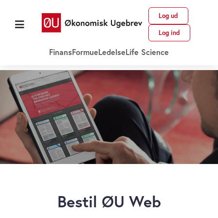
Log ud
Log ind
Finans
Formue
Ledelse
Life Science
Bestil ØU Web