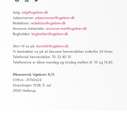
at analysere vores trafik. Vi deler også oplysninger om
din brug af vores website med vores partnere inden for
Salg:
salg@ugebrev.dk
sociale medier, annonceringspartnere og
Jobannoncer:
jobannoncer@ugebrev.dk
analysepartnere. Vores partnere kan kombinere disse
Redaktion:
redaktion@ugebrev.dk
data med andre oplysninger, du har givet dem, eller som
Annonce materialer:
annonce-mat@ugebrev.dk
Bogholderi:
bogholderi@ugebrev.dk
de har indsamlet fra din brug af deres tjenester. Du
samtykker til vores cookies, hvis du fortsætter med at
Skriv til os på:
kontakt@ugebrev.dk
.
anvende vores hjemmeside.
Vi bestræber os på at besvare henvendelser indenfor 24 timer.
Telefonisk henvendelse: 70 23 40 10
Telefonerne er åbne mandag og tirsdag mellem kl. 10 og 14.30.
Økonomisk Ugebrev A/S
CVR-nr.: 31760623
Strandvejen 102B, 5. sal
2900 Hellerup