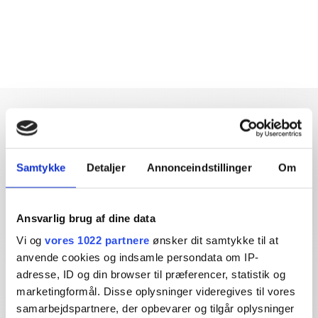
Samtykke
Detaljer
Annonceindstillinger
Om
Dybdegående og original
journalistik siden 1994
Ansvarlig brug af dine data
Økonomisk Ugebrev har i mere end 25 år leveret indsigtsfuld
Vi og
vores 1022 partnere
ønsker dit samtykke til at
og dagsordensættende journalistik og analyser til læserne og
anvende cookies og indsamle persondata om IP-
den brede offentlighed.
adresse, ID og din browser til præferencer, statistik og
marketingformål. Disse oplysninger videregives til vores
Vi tager ansvar for vores indhold og er tilmeldt:
samarbejdspartnere, der opbevarer og tilgår oplysninger