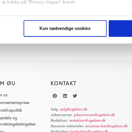
 at trykke på "Privacy trigger" ikonet.
til
349 kr./md
. Husk at du
ment
så gerne:
sninger om din placering, der kan være nøjagtig inden for få me
Kun nødvendige cookies
 baseret på en scanning af dens unikke karakteristika (fingerprin
ebsitet.
se vores indhold og annoncer, til at vise dig funktioner til sociale
plysninger om din brug af vores website med vores partnere inden
ysepartnere. Vores partnere kan kombinere disse data med andr
et fra din brug af deres tjenester. Du samtykker til vores cookie
M ØU
KONTAKT
m os
onnementspriser
Salg:
salg@ugebrev.dk
ivatlivspolitik
Jobannoncer:
jobannoncer@ugebrev.dk
andels og
Redaktion:
redaktion@ugebrev.dk
orretningsbetingelser
Annonce materialer:
annonce-mat@ugebrev.dk
pp
Bogholderi:
bogholderi@ugebrev.dk