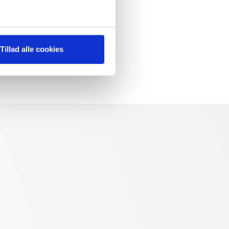
ter
Tillad alle cookies
ting)
 medier og til at analysere
 for sociale medier,
e oplysninger, du har givet
s, hvis du fortsætter med at