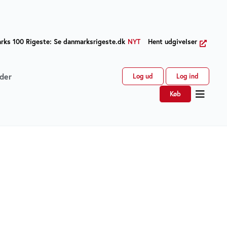
ks 100 Rigeste: Se danmarksrigeste.dk
NYT
Hent udgivelser
der
Log ud
Log ind
Køb