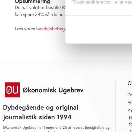
Opsummering
"Cookiedeklaration", eller ved
Du har valgt at bestille ØU Web som månedsabonnement 
kan spare 34% når du bestiller ØU Web som et
årsabonne
Hvis du tillader det, vil vi og
Indsamle præcise oply
Læs vores
handelsbetingelser
Identificere din enhed
Dine valg anvendes på hele w
Vi bruger cookies til at tilpas
vores trafik. Vi deler også o
annonceringspartnere og anal
dem, eller som de har indsaml
O
anvende vores hjemmeside.
O
Ab
Dybdegående og original
Pr
journalistik siden 1994
H
f
Økonomisk Ugebrev har i mere end 25 år leveret indsigtsfuld og
A