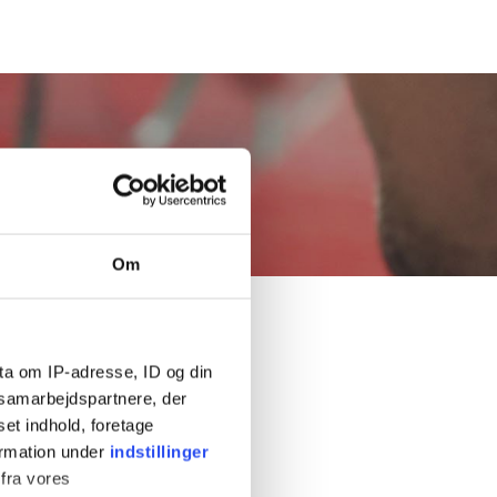
Om
ta om IP-adresse, ID og din
s samarbejdspartnere, der
set indhold, foretage
ormation under
indstillinger
 fra vores