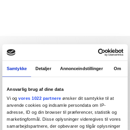
Samtykke
Detaljer
Annonceindstillinger
Om
Dybdegående og original
journalistik siden 1994
Ansvarlig brug af dine data
Økonomisk Ugebrev har i mere end 25 år leveret indsigtsfuld
Vi og
vores 1022 partnere
ønsker dit samtykke til at
og dagsordensættende journalistik og analyser til læserne og
anvende cookies og indsamle persondata om IP-
den brede offentlighed.
adresse, ID og din browser til præferencer, statistik og
marketingformål. Disse oplysninger videregives til vores
Vi tager ansvar for vores indhold og er tilmeldt:
samarbejdspartnere, der opbevarer og tilgår oplysninger