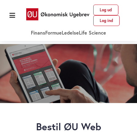
Log ud
Log ind
Finans
Formue
Ledelse
Life Science
Bestil ØU Web