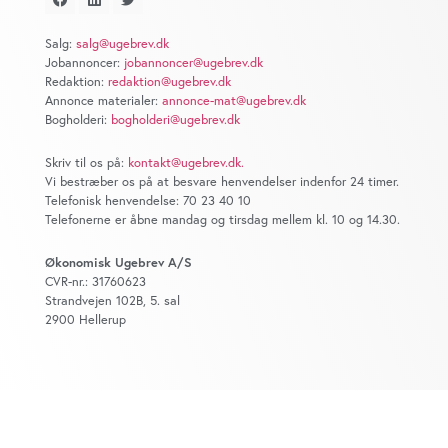
at analysere vores trafik. Vi deler også oplysninger om
din brug af vores website med vores partnere inden for
Salg:
salg@ugebrev.dk
sociale medier, annonceringspartnere og
Jobannoncer:
jobannoncer@ugebrev.dk
analysepartnere. Vores partnere kan kombinere disse
Redaktion:
redaktion@ugebrev.dk
data med andre oplysninger, du har givet dem, eller som
Annonce materialer:
annonce-mat@ugebrev.dk
Bogholderi:
bogholderi@ugebrev.dk
de har indsamlet fra din brug af deres tjenester. Du
samtykker til vores cookies, hvis du fortsætter med at
Skriv til os på:
kontakt@ugebrev.dk
.
anvende vores hjemmeside.
Vi bestræber os på at besvare henvendelser indenfor 24 timer.
Telefonisk henvendelse: 70 23 40 10
Telefonerne er åbne mandag og tirsdag mellem kl. 10 og 14.30.
Økonomisk Ugebrev A/S
CVR-nr.: 31760623
Strandvejen 102B, 5. sal
2900 Hellerup