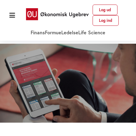
Log ud
Log ind
Finans
Formue
Ledelse
Life Science