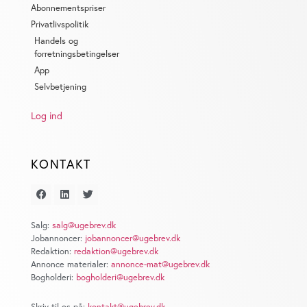
de har indsamlet fra din brug af deres tjenester. Du
Abonnementspriser
samtykker til vores cookies, hvis du fortsætter med at
Privatlivspolitik
anvende vores hjemmeside.
Handels og
forretningsbetingelser
App
Selvbetjening
Log ind
KONTAKT
Salg:
salg@ugebrev.dk
Jobannoncer:
jobannoncer@ugebrev.dk
Redaktion:
redaktion@ugebrev.dk
Annonce materialer:
annonce-mat@ugebrev.dk
Bogholderi:
bogholderi@ugebrev.dk
Skriv til os på:
kontakt@ugebrev.dk
.