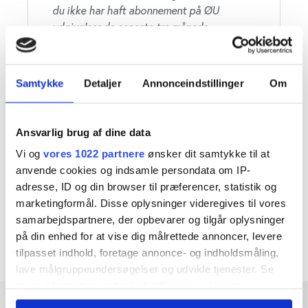
du ikke har haft abonnement på ØU
udgivelser de seneste tre månede
Du får:
Adgang til alle artikler på ugebrev.dk
Samtykke
Detaljer
Annonceindstillinger
Om
Om investering, finans, ledelse,
samfundsansvar, life science og
Ansvarlig brug af dine data
Bestyrelsesguiden.dk
Vi og
vores 1022 partnere
ønsker dit samtykke til at
Daglige nyhedsmails med nyheder og
anvende cookies og indsamle persondata om IP-
analyser
adresse, ID og din browser til præferencer, statistik og
Læs vores
handelsbetingelser
marketingformål. Disse oplysninger videregives til vores
samarbejdspartnere, der opbevarer og tilgår oplysninger
på din enhed for at vise dig målrettede annoncer, levere
tilpasset indhold, foretage annonce- og indholdsmåling,
lave målgruppeundersøgelser og udvikle tjenester. Se
mere information under
indstillinger
og i vores
persondatapolitik. Du kan altid trække dit samtykke