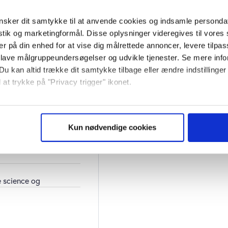
sker dit samtykke til at anvende cookies og indsamle personda
istik og marketingformål. Disse oplysninger videregives til vore
kr. Ved tilmelding
er på din enhed for at vise dig målrettede annoncer, levere tilpas
ortsætter herefter til
 lave målgruppeundersøgelser og udvikle tjenester. Se mere inf
Du kan altid trække dit samtykke tilbage eller ændre indstillinger
 at trykke på "Privacy trigger" ikonet.
ter til normalpris på
 du vil –
til udgang af
så gerne:
 haft abonnement på
sninger om din placering, der kan være nøjagtig inden for få me
Kun nødvendige cookies
 baseret på en scanning af dens unikke karakteristika (fingerprin
ebsitet.
se vores indhold og annoncer, til at vise dig funktioner til sociale
e science og
plysninger om din brug af vores website med vores partnere inden
ysepartnere. Vores partnere kan kombinere disse data med andr
et fra din brug af deres tjenester. Du samtykker til vores cookie