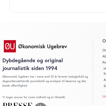
O
O
Ab
Dybdegående og original
Pr
journalistik siden 1994
H
f
Økonomisk Ugebrev har i mere end 25 år leveret indsigtsfuld og
A
dagsordensættende journalistik og analyser til læserne og den
brede offentlighed.
S
Lo
Vi tager ansvar for vores indhold og er tilmeldt: