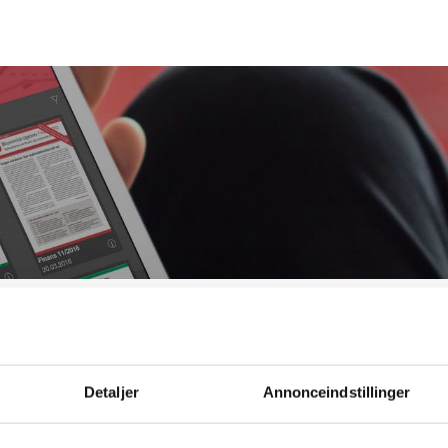
Bestil ØU Web
Detaljer
Annonceindstillinger