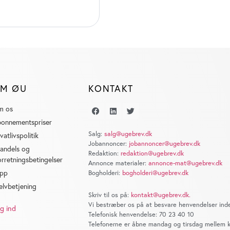
M ØU
KONTAKT
m os
onnementspriser
Salg:
salg@ugebrev.dk
ivatlivspolitik
Jobannoncer:
jobannoncer@ugebrev.dk
andels og
Redaktion:
redaktion@ugebrev.dk
orretningsbetingelser
Annonce materialer:
annonce-mat@ugebrev.dk
pp
Bogholderi:
bogholderi@ugebrev.dk
elvbetjening
Skriv til os på:
kontakt@ugebrev.dk
.
Vi bestræber os på at besvare henvendelser inde
g ind
Telefonisk henvendelse: 70 23 40 10
Telefonerne er åbne mandag og tirsdag mellem kl