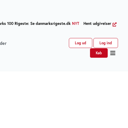
ks 100 Rigeste: Se danmarksrigeste.dk
NYT
Hent udgivelser
der
Log ud
Log ind
Køb