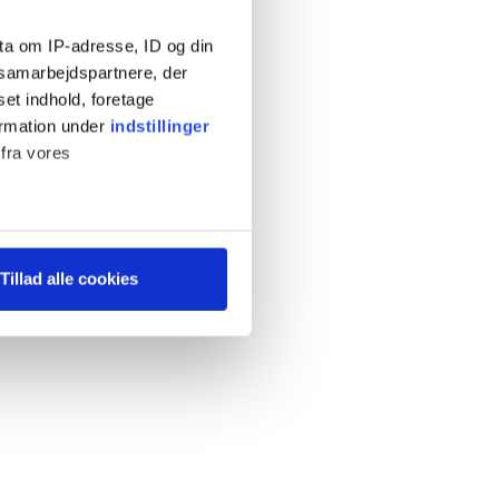
ta om IP-adresse, ID og din
s samarbejdspartnere, der
set indhold, foretage
ormation under
indstillinger
 fra vores
ter
Tillad alle cookies
ting)
 medier og til at analysere
 for sociale medier,
e oplysninger, du har givet
s, hvis du fortsætter med at