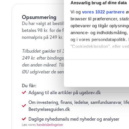
Ansvarlig brug af dine data
Vi og
vores 1022 partnere
øn
Opsummering
browser til præferencer, stat
Du har valgt at bestille ØU Web i 2 måneder til 2 x 49 
opbevarer og tilgår oplysning
betales 98 kr. for de første to måneder. Abonnementet f
annonce- og indholdsmåling,
normalpris på 249 kr. pr. måned.
og i vores persondatapolitik. 
"Cookiedeklaration", eller ved
Tilbuddet gælder til 31. juni 2026. Abonnement fortsæt
249 kr. efter bindingsperiode på to måneder.
Opsig når
Hvis du tillader det, vil vi og
den anden måned. Tilbud gælder kun, hvis du ikke har
Indsamle præcise oply
ØU udgivelser de seneste tre månede
Identificere din enhed
Dine valg anvendes på hele w
Du får:
Adgang til alle artikler på ugebrev.dk
Vi bruger cookies til at tilpas
Om investering, finans, ledelse, samfundsansvar, lif
vores trafik. Vi deler også o
Bestyrelsesguiden.dk
annonceringspartnere og anal
dem, eller som de har indsaml
Daglige nyhedsmails med nyheder og analyser
anvende vores hjemmeside.
Læs vores
handelsbetingelser