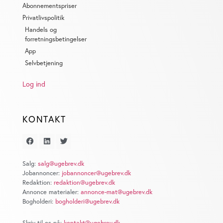
de har indsamlet fra din brug af deres tjenester. Du
Abonnementspriser
samtykker til vores cookies, hvis du fortsætter med at
Privatlivspolitik
anvende vores hjemmeside.
Handels og
forretningsbetingelser
App
Selvbetjening
Log ind
KONTAKT
Salg:
salg@ugebrev.dk
Jobannoncer:
jobannoncer@ugebrev.dk
Redaktion:
redaktion@ugebrev.dk
Annonce materialer:
annonce-mat@ugebrev.dk
Bogholderi:
bogholderi@ugebrev.dk
Skriv til os på:
kontakt@ugebrev.dk
.