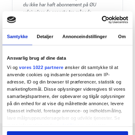
du ikke har haft abonnement på ØU
udgivelser de seneste tre månede
Du får:
Adgang til alle artikler på ugebrev.dk
Samtykke
Detaljer
Annonceindstillinger
Om
Om investering, finans, ledelse,
samfundsansvar, life science og
Ansvarlig brug af dine data
Bestyrelsesguiden.dk
Vi og
vores 1022 partnere
ønsker dit samtykke til at
Daglige nyhedsmails med nyheder og
anvende cookies og indsamle persondata om IP-
analyser
adresse, ID og din browser til præferencer, statistik og
Læs vores
handelsbetingelser
marketingformål. Disse oplysninger videregives til vores
samarbejdspartnere, der opbevarer og tilgår oplysninger
på din enhed for at vise dig målrettede annoncer, levere
tilpasset indhold, foretage annonce- og indholdsmåling,
lave målgruppeundersøgelser og udvikle tjenester. Se
mere information under
indstillinger
og i vores
persondatapolitik. Du kan altid trække dit samtykke