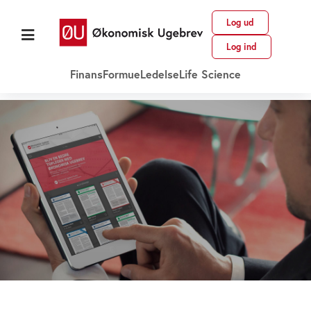
Log ud
Log ind
Finans
Formue
Ledelse
Life Science