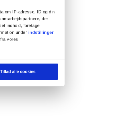
ta om IP-adresse, ID og din
s samarbejdspartnere, der
set indhold, foretage
ormation under
indstillinger
 fra vores
ter
Tillad alle cookies
ting)
 medier og til at analysere
 for sociale medier,
e oplysninger, du har givet
s, hvis du fortsætter med at