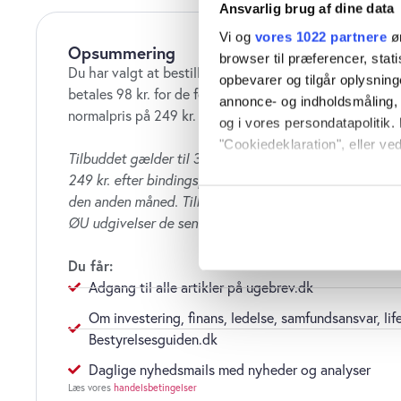
Ansvarlig brug af dine data
Vi og
vores 1022 partnere
øn
Opsummering
browser til præferencer, stat
Du har valgt at bestille ØU Web i 2 måneder til 2 x 49 
opbevarer og tilgår oplysning
betales 98 kr. for de første to måneder. Abonnementet f
annonce- og indholdsmåling,
normalpris på 249 kr. pr. måned.
og i vores persondatapolitik. 
"Cookiedeklaration", eller ved
Tilbuddet gælder til 31. juni 2026. Abonnement fortsæt
249 kr. efter bindingsperiode på to måneder.
Opsig når
Hvis du tillader det, vil vi og
den anden måned. Tilbud gælder kun, hvis du ikke har
Indsamle præcise oply
ØU udgivelser de seneste tre månede
Identificere din enhed
Dine valg anvendes på hele w
Du får:
Adgang til alle artikler på ugebrev.dk
Vi bruger cookies til at tilpas
Om investering, finans, ledelse, samfundsansvar, lif
vores trafik. Vi deler også o
Bestyrelsesguiden.dk
annonceringspartnere og anal
dem, eller som de har indsaml
Daglige nyhedsmails med nyheder og analyser
anvende vores hjemmeside.
Læs vores
handelsbetingelser