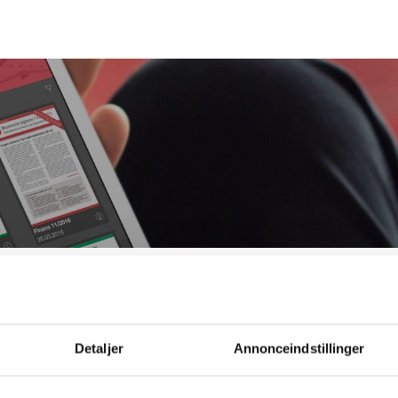
Bestil ØU Web
Detaljer
Annonceindstillinger