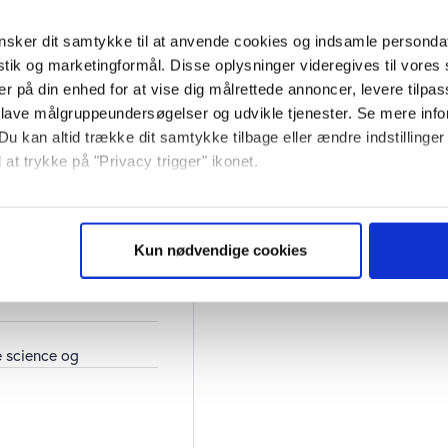
sker dit samtykke til at anvende cookies og indsamle personda
istik og marketingformål. Disse oplysninger videregives til vore
kr. Ved tilmelding
er på din enhed for at vise dig målrettede annoncer, levere tilpas
ortsætter herefter til
 lave målgruppeundersøgelser og udvikle tjenester. Se mere inf
Du kan altid trække dit samtykke tilbage eller ændre indstillinger
 at trykke på "Privacy trigger" ikonet.
ter til normalpris på
 du vil –
til udgang af
så gerne:
 haft abonnement på
sninger om din placering, der kan være nøjagtig inden for få me
Kun nødvendige cookies
 baseret på en scanning af dens unikke karakteristika (fingerprin
ebsitet.
se vores indhold og annoncer, til at vise dig funktioner til sociale
e science og
plysninger om din brug af vores website med vores partnere inden
ysepartnere. Vores partnere kan kombinere disse data med andr
et fra din brug af deres tjenester. Du samtykker til vores cookie