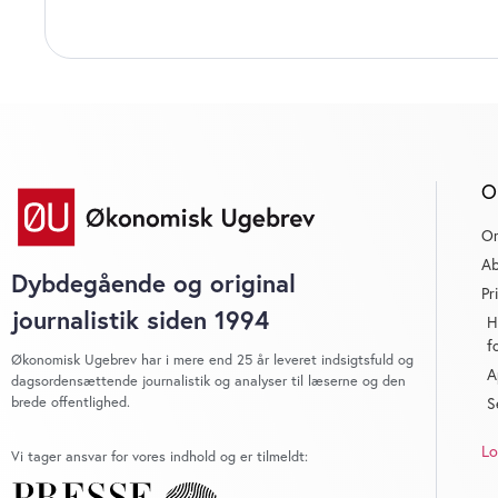
O
O
Ab
Dybdegående og original
Pr
journalistik siden 1994
H
f
Økonomisk Ugebrev har i mere end 25 år leveret indsigtsfuld og
A
dagsordensættende journalistik og analyser til læserne og den
brede offentlighed.
S
Lo
Vi tager ansvar for vores indhold og er tilmeldt: