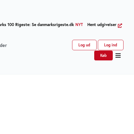
ks 100 Rigeste: Se danmarksrigeste.dk
NYT
Hent udgivelser
der
Log ud
Log ind
Køb