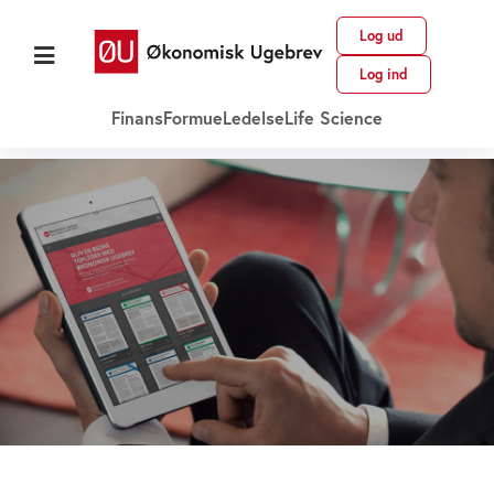
Log ud
Log ind
Finans
Formue
Ledelse
Life Science