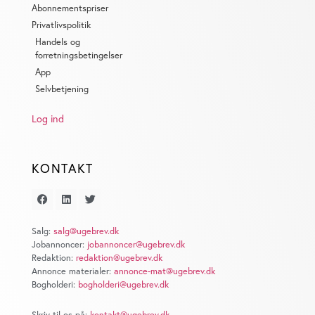
de har indsamlet fra din brug af deres tjenester. Du
Abonnementspriser
samtykker til vores cookies, hvis du fortsætter med at
Privatlivspolitik
anvende vores hjemmeside.
Handels og
forretningsbetingelser
App
Selvbetjening
Log ind
KONTAKT
Salg:
salg@ugebrev.dk
Jobannoncer:
jobannoncer@ugebrev.dk
Redaktion:
redaktion@ugebrev.dk
Annonce materialer:
annonce-mat@ugebrev.dk
Bogholderi:
bogholderi@ugebrev.dk
Skriv til os på:
kontakt@ugebrev.dk
.