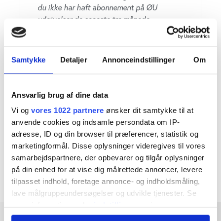
du ikke har haft abonnement på ØU
udgivelser de seneste tre månede
Du får:
Adgang til alle artikler på ugebrev.dk
Samtykke
Detaljer
Annonceindstillinger
Om
Om investering, finans, ledelse,
samfundsansvar, life science og
Ansvarlig brug af dine data
Bestyrelsesguiden.dk
Vi og
vores 1022 partnere
ønsker dit samtykke til at
Daglige nyhedsmails med nyheder og
anvende cookies og indsamle persondata om IP-
analyser
adresse, ID og din browser til præferencer, statistik og
Læs vores
handelsbetingelser
marketingformål. Disse oplysninger videregives til vores
samarbejdspartnere, der opbevarer og tilgår oplysninger
på din enhed for at vise dig målrettede annoncer, levere
tilpasset indhold, foretage annonce- og indholdsmåling,
lave målgruppeundersøgelser og udvikle tjenester. Se
mere information under
indstillinger
og i vores
persondatapolitik. Du kan altid trække dit samtykke