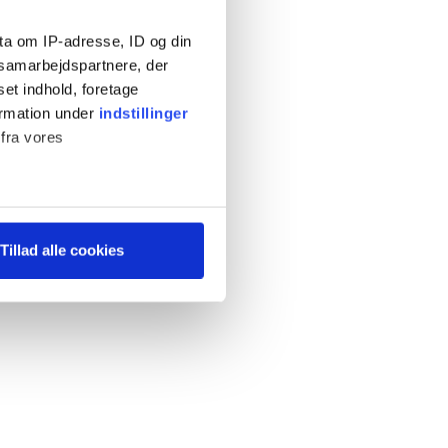
ta om IP-adresse, ID og din
s samarbejdspartnere, der
set indhold, foretage
ormation under
indstillinger
 fra vores
ter
Tillad alle cookies
ting)
 medier og til at analysere
 for sociale medier,
e oplysninger, du har givet
s, hvis du fortsætter med at