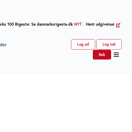
ks 100 Rigeste: Se danmarksrigeste.dk
NYT
Hent udgivelser
der
Log ud
Log ind
Køb