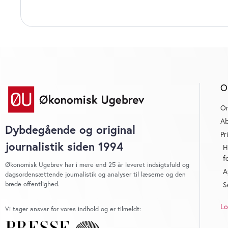
O
O
Ab
Dybdegående og original
Pr
journalistik siden 1994
H
f
Økonomisk Ugebrev har i mere end 25 år leveret indsigtsfuld og
A
dagsordensættende journalistik og analyser til læserne og den
brede offentlighed.
S
Lo
Vi tager ansvar for vores indhold og er tilmeldt: