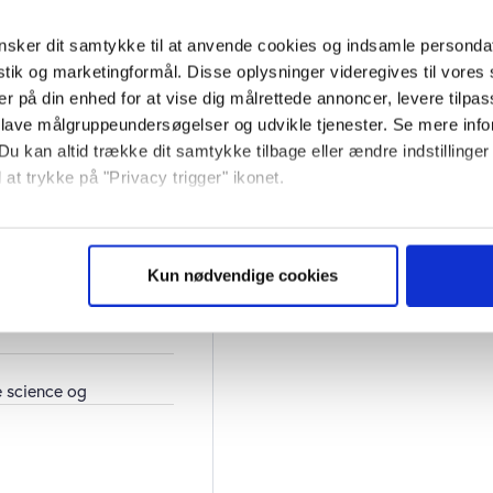
sker dit samtykke til at anvende cookies og indsamle personda
istik og marketingformål. Disse oplysninger videregives til vore
kr. Ved tilmelding
er på din enhed for at vise dig målrettede annoncer, levere tilpas
ortsætter herefter til
 lave målgruppeundersøgelser og udvikle tjenester. Se mere inf
Du kan altid trække dit samtykke tilbage eller ændre indstillinger
 at trykke på "Privacy trigger" ikonet.
ter til normalpris på
 du vil –
til udgang af
så gerne:
 haft abonnement på
sninger om din placering, der kan være nøjagtig inden for få me
Kun nødvendige cookies
 baseret på en scanning af dens unikke karakteristika (fingerprin
ebsitet.
se vores indhold og annoncer, til at vise dig funktioner til sociale
e science og
plysninger om din brug af vores website med vores partnere inden
ysepartnere. Vores partnere kan kombinere disse data med andr
et fra din brug af deres tjenester. Du samtykker til vores cookie