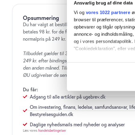
Ansvarlig brug af dine data
Vi og
vores 1022 partnere
øn
Opsummering
browser til præferencer, stat
Du har valgt at bestille ØU Web i 2 måneder til 2 x 49 
opbevarer og tilgår oplysning
betales 98 kr. for de første to måneder. Abonnementet f
annonce- og indholdsmåling,
normalpris på 249 kr. pr. måned.
og i vores persondatapolitik. 
"Cookiedeklaration", eller ved
Tilbuddet gælder til 31. juni 2026. Abonnement fortsæt
249 kr. efter bindingsperiode på to måneder.
Opsig når
Hvis du tillader det, vil vi og
den anden måned. Tilbud gælder kun, hvis du ikke har
Indsamle præcise oply
ØU udgivelser de seneste tre månede
Identificere din enhed
Dine valg anvendes på hele w
Du får:
Adgang til alle artikler på ugebrev.dk
Vi bruger cookies til at tilpas
Om investering, finans, ledelse, samfundsansvar, lif
vores trafik. Vi deler også o
Bestyrelsesguiden.dk
annonceringspartnere og anal
dem, eller som de har indsaml
Daglige nyhedsmails med nyheder og analyser
anvende vores hjemmeside.
Læs vores
handelsbetingelser