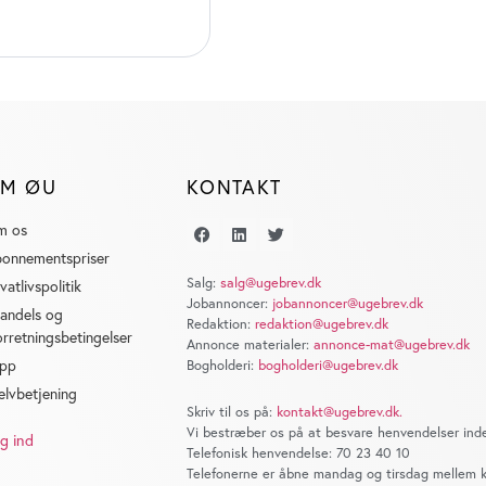
M ØU
KONTAKT
m os
onnementspriser
Salg:
salg@ugebrev.dk
ivatlivspolitik
Jobannoncer:
jobannoncer@ugebrev.dk
andels og
Redaktion:
redaktion@ugebrev.dk
orretningsbetingelser
Annonce materialer:
annonce-mat@ugebrev.dk
pp
Bogholderi:
bogholderi@ugebrev.dk
elvbetjening
Skriv til os på:
kontakt@ugebrev.dk
.
Vi bestræber os på at besvare henvendelser inde
g ind
Telefonisk henvendelse: 70 23 40 10
Telefonerne er åbne mandag og tirsdag mellem kl