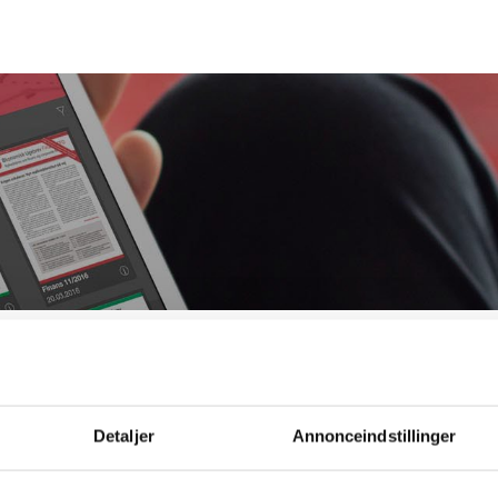
Bestil ØU Web
Detaljer
Annonceindstillinger