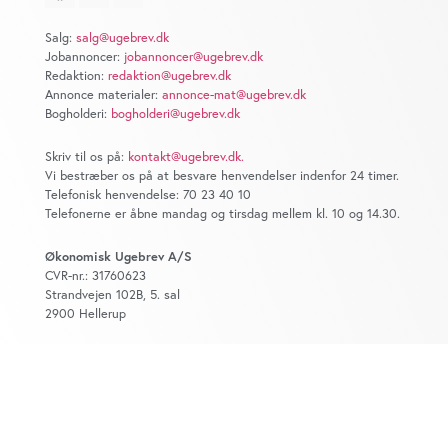
Salg:
salg@ugebrev.dk
Jobannoncer:
jobannoncer@ugebrev.dk
Redaktion:
redaktion@ugebrev.dk
Annonce materialer:
annonce-mat@ugebrev.dk
Bogholderi:
bogholderi@ugebrev.dk
Skriv til os på:
kontakt@ugebrev.dk
.
Vi bestræber os på at besvare henvendelser indenfor 24 timer.
Telefonisk henvendelse: 70 23 40 10
Telefonerne er åbne mandag og tirsdag mellem kl. 10 og 14.30.
Økonomisk Ugebrev A/S
CVR-nr.: 31760623
Strandvejen 102B, 5. sal
2900 Hellerup