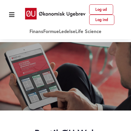
Log ud
Log ind
Finans
Formue
Ledelse
Life Science