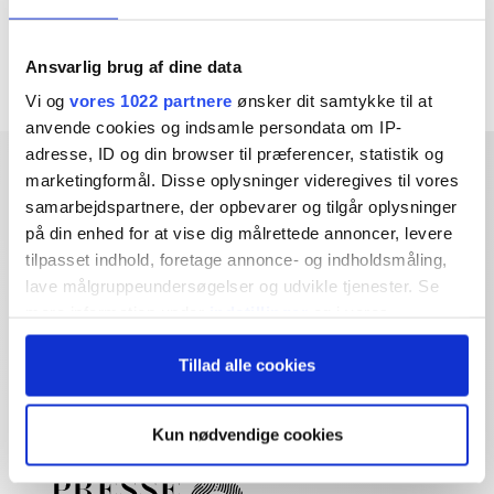
Ansvarlig brug af dine data
Vi og
vores 1022 partnere
ønsker dit samtykke til at
anvende cookies og indsamle persondata om IP-
adresse, ID og din browser til præferencer, statistik og
marketingformål. Disse oplysninger videregives til vores
samarbejdspartnere, der opbevarer og tilgår oplysninger
på din enhed for at vise dig målrettede annoncer, levere
tilpasset indhold, foretage annonce- og indholdsmåling,
lave målgruppeundersøgelser og udvikle tjenester. Se
Dybdegående og original
mere information under
indstillinger
og i vores
journalistik siden 1994
persondatapolitik. Du kan altid trække dit samtykke
Økonomisk Ugebrev har i mere end 25 år leveret indsigtsfuld
Tillad alle cookies
tilbage eller ændre indstillinger fra vores
og dagsordensættende journalistik og analyser til læserne og
"Cookiedeklaration", eller ved at trykke på "Privacy
den brede offentlighed.
trigger" ikonet.
Kun nødvendige cookies
Vi tager ansvar for vores indhold og er tilmeldt:
Hvis du tillader det, vil vi også gerne: