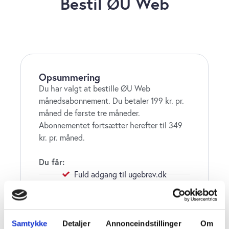
Bestil ØU Web
Opsummering
Du har valgt at bestille ØU Web
månedsabonnement. Du betaler 199 kr. pr.
måned de første tre måneder.
Abonnementet fortsætter herefter til 349
kr. pr. måned.
Du får:
Fuld adgang til ugebrev.dk
Nyhedsmails med daglige opdateringer
Ingen binding
Samtykke
Detaljer
Annonceindstillinger
Om
Læs vores
handelsbetingelser