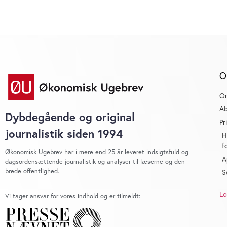
O
O
Ab
Dybdegående og original
Pr
journalistik siden 1994
H
f
Økonomisk Ugebrev har i mere end 25 år leveret indsigtsfuld og
A
dagsordensættende journalistik og analyser til læserne og den
brede offentlighed.
S
Lo
Vi tager ansvar for vores indhold og er tilmeldt: