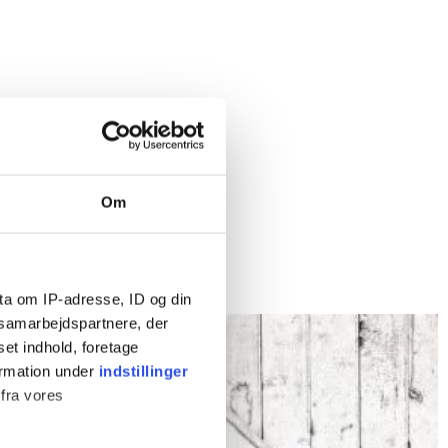
Om
ta om IP-adresse, ID og din
s samarbejdspartnere, der
set indhold, foretage
ormation under
indstillinger
 fra vores