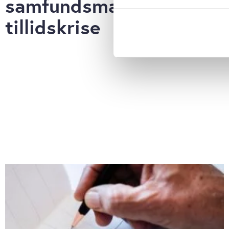
samfundsmæssig
Hvis du tillader det, vil vi og
tillidskrise
Indsamle præcise oply
Identificere din enhed
Dine valg anvendes på hele w
Vi bruger cookies til at tilpas
vores trafik. Vi deler også o
annonceringspartnere og anal
dem, eller som de har indsaml
anvende vores hjemmeside.