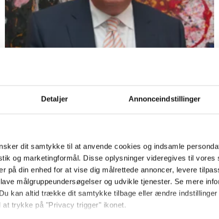
SAMFUNDSANSVAR
Moraløkonomien
stærkt på vej i dansk
Detaljer
Annonceindstillinger
erhvervsliv
sker dit samtykke til at anvende cookies og indsamle personda
istik og marketingformål. Disse oplysninger videregives til vore
SAMFUNDSANSVAR
er på din enhed for at vise dig målrettede annoncer, levere tilpas
Banker dumper ikke
 lave målgruppeundersøgelser og udvikle tjenester. Se mere inf
Du kan altid trække dit samtykke tilbage eller ændre indstillinger
kun i moral på grund af
 at trykke på "Privacy trigger" ikonet.