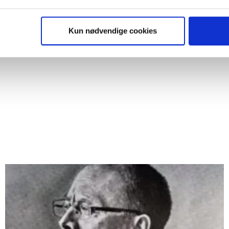
”sager”
så gerne:
sninger om din placering, der kan være nøjagtig inden for få me
Kun nødvendige cookies
 baseret på en scanning af dens unikke karakteristika (fingerprin
ebsitet.
se vores indhold og annoncer, til at vise dig funktioner til sociale
plysninger om din brug af vores website med vores partnere inden
ysepartnere. Vores partnere kan kombinere disse data med andr
et fra din brug af deres tjenester. Du samtykker til vores cookie