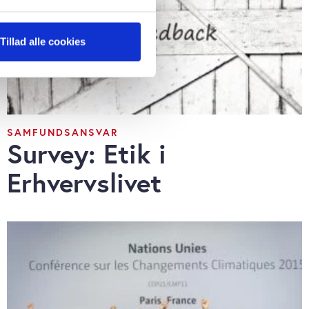
ter
Tillad alle cookies
ting)
 medier og til at analysere
 for sociale medier,
SAMFUNDSANSVAR
e oplysninger, du har givet
Survey: Etik i
s, hvis du fortsætter med at
Erhvervslivet