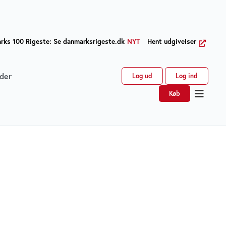
ks 100 Rigeste: Se danmarksrigeste.dk
NYT
Hent udgivelser
der
Log ud
Log ind
Køb