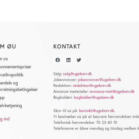
M ØU
KONTAKT
m os
onnementspriser
Salg:
salg@ugebrev.dk
ivatlivspolitik
Jobannoncer:
jobannoncer@ugebrev.dk
andels og
Redaktion:
redaktion@ugebrev.dk
orretningsbetingelser
Annonce materialer:
annonce-mat@ugebrev.dk
pp
Bogholderi:
bogholderi@ugebrev.dk
elvbetjening
Skriv til os på:
kontakt@ugebrev.dk
.
Vi bestræber os på at besvare henvendelser inde
g ind
Telefonisk henvendelse: 70 23 40 10
Telefonerne er åbne mandag og tirsdag mellem kl