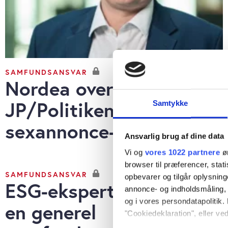
SAMFUNDSANSVAR
Nordea overvejer
JP/Politikens
Samtykke
sexannonce-forretning
Ansvarlig brug af dine data
Vi og
vores 1022 partnere
øn
browser til præferencer, stat
SAMFUNDSANSVAR
opbevarer og tilgår oplysning
ESG-ekspert: Det ligner
annonce- og indholdsmåling,
og i vores persondatapolitik. 
en generel
"Cookiedeklaration", eller ved