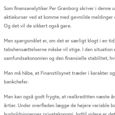
Som finansanalytiker Per Grønborg skriver i denne u
aktiekurser ved at komme med gavmilde meldinger om
Og det vil de sikkert også gøre.
Men spørgsmålet er, om det er særligt klogt i en tid,
tabshensæt­telserne måske vil stige. I den situation 
samfundsøkonomien og den finansielle stabilitet, hv
Man må håbe, at Finanstilsynet træder i karakter
bankchefer.
Man kan også godt frygte, at realkreditten næste år 
årtier. Under over­fladen lægge de højere variable b
husholdningernes privatøkonomi. Indtil videre er de