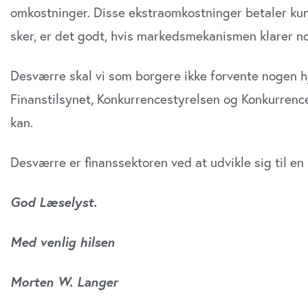
omkostninger. Disse eks­traomkostninger betaler kund
sker, er det godt, hvis markedsmekanis­men klarer n
Desværre skal vi som borgere ikke forvente nogen hj
Finanstilsynet, Konkur­rencestyrelsen og Konkurren
kan.
Desværre er finanssektoren ved at udvikle sig til en 
God Læselyst.
Med venlig hilsen
Morten W. Langer