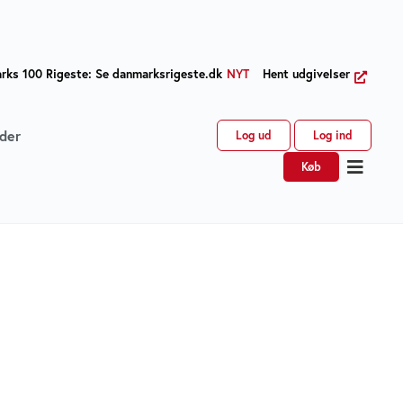
ks 100 Rigeste: Se danmarksrigeste.dk
NYT
Hent udgivelser
der
Log ud
Log ind
Køb