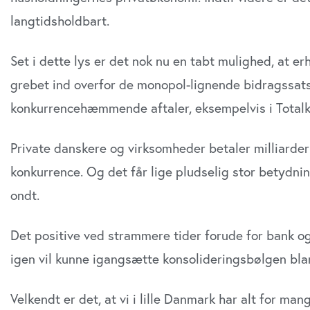
langtidshold­bart.
Set i dette lys er det nok nu en tabt mulighed, at e
Udløber snart
grebet ind overfor de monopol-lignende bidragssatse
Økon
Børn
Direktør til
konkurrencehæmmende aftaler, eksempel­vis i Total
Ungd
Revisorgruppen
i Kø
Danmark
Kom
Private danskere og virksomheder betaler milliarde
Region Midt
Regi
konkurren­ce. Og det får lige pludselig stor betydnin
ondt.
Det positive ved strammere tider forude for bank og
igen vil kunne igangsætte konsolideringsbølgen bl
Velkendt er det, at vi i lille Danmark har alt for man