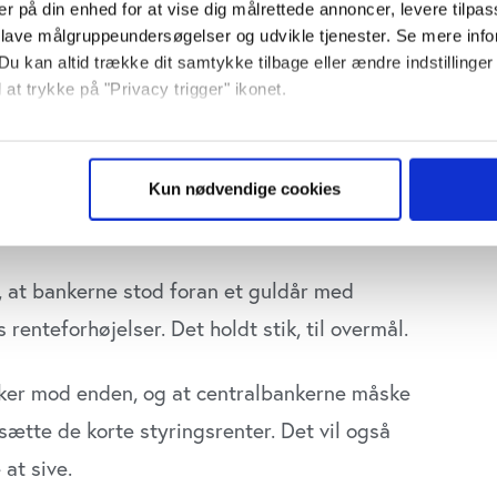
er på din enhed for at vise dig målrettede annoncer, levere tilpas
 lave målgruppeundersøgelser og udvikle tjenester. Se mere inf
Du kan altid trække dit samtykke tilbage eller ændre indstillinger
 at trykke på "Privacy trigger" ikonet.
så gerne:
sninger om din placering, der kan være nøjagtig inden for få me
Kun nødvendige cookies
 baseret på en scanning af dens unikke karakteristika (fingerprin
ebsitet.
se vores indhold og annoncer, til at vise dig funktioner til sociale
, at bankerne stod foran et guldår med
plysninger om din brug af vores website med vores partnere inden
renteforhøjelser. Det holdt stik, til overmål.
ysepartnere. Vores partnere kan kombinere disse data med andr
et fra din brug af deres tjenester. Du samtykker til vores cookie
k­ker mod enden, og at centralbankerne måske
dsætte de korte styringsrenter. Det vil også
at sive.