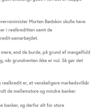
r­hvervsminister Morten Bødskov skulle have
Udløber snart
r i realkredit­ten samt de
omichef til
e-og
Direktør til
kredit-samarbejdet.
omsforvaltningen
Revisorgruppen
benhavns
Danmark
mune
r mere, end de burde, på grund af mangelfuld
Region Midt
on Hovedstaden
g, når grundren­ten ikke er nul. Så gør det
 realkredit er, at vanskeligere markedsvilkår
andt de mellemstore og mindre banker.
ge banker, og derfor alt for store