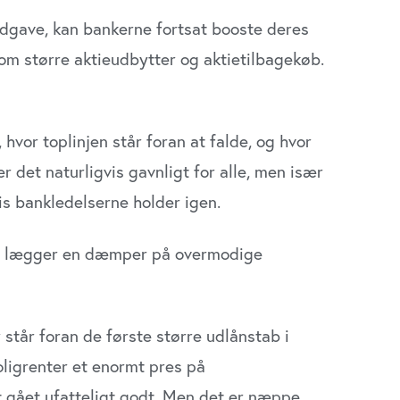
d­gave, kan bankerne fortsat booste deres
 større aktieudbyt­ter og aktietilbagekøb.
 hvor toplinjen står foran at falde, og hvor
er det naturligvis gavnligt for alle, men især
is bankledelserne holder igen.
 og lægger en dæmper på overmodige
står foran de første større udlånstab i
oligrenter et enormt pres på
t gået ufatteligt godt. Men det er næppe