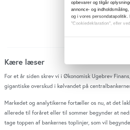
opbevarer og tilgår oplysning
annonce- og indholdsmåling,
og i vores persondatapolitik. 
"Cookiedeklaration", eller ved
Hvis du tillader det, vil vi og
Indsamle præcise oply
Identificere din enhed
Kære læser
Dine valg anvendes på hele w
Vi bruger cookies til at tilpas
For et år siden skrev vi i Økonomisk Ugebrev Finans
vores trafik. Vi deler også o
gigantiske overskud i kølvandet på centralbankernes 
annonceringspartnere og anal
dem, eller som de har indsaml
Markedet og analytikerne fortæller os nu, at det la
anvende vores hjemmeside.
allerede til foråret eller til sommer begynder at ne
tage toppen af bankernes top­linjer, som vil begynde 