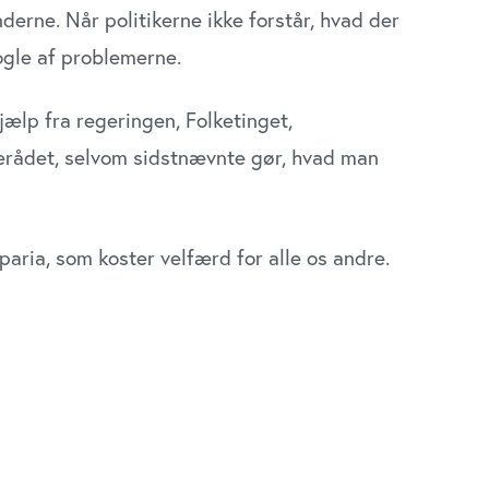
erne. Når politikerne ikke forstår, hvad der
ogle af problemerne.
ælp fra regeringen, Folketinget,
cerådet, selvom sidstnævnte gør, hvad man
pa­ria, som koster velfærd for alle os andre.