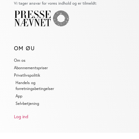
Vi tager ansvar for vores indhold og er tilmeldt:
OM ØU
Om os
Abonnementspriser
Privatlivspolitik
Handels og
forretningsbetingelser
App
Selvbetjening
Log ind
KONTAKT