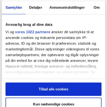
Samtykke
Detaljer
Annonceindstillinger
Om
Ansvarlig brug af dine data
Vi og
vores 1022 partnere
ønsker dit samtykke til at
anvende cookies og indsamle persondata om IP-
adresse, ID og din browser til præferencer, statistik og
marketingformål. Disse oplysninger videregives til vores
samarbejdspartnere, der opbevarer og tilgår oplysninger
på din enhed for at vise dig målrettede annoncer, levere
tilpasset indhold, foretage annonce- og indholdsmåling,
lave målgruppeundersøgelser og udvikle tjenester. Se
mere information under
indstillinger
og i vores
persondatapolitik. Du kan altid trække dit samtykke
Tillad alle cookies
tilbage eller ændre indstillinger fra vores
"Cookiedeklaration", eller ved at trykke på "Privacy
trigger" ikonet.
Kun nødvendige cookies