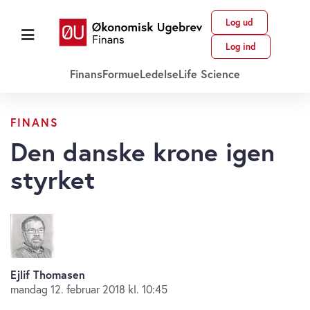
Log ud
Log ind
Finans
Formue
Ledelse
Life Science
FINANS
Den danske krone igen
styrket
Ejlif Thomasen
mandag 12. februar 2018 kl. 10:45