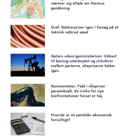
nærmer sig aftale om Hormuz
genåbning
Graf: Kobberpriser igen i forsøg på et
teknisk udbrud opad
Qatars udenrigsministerium: Udkast
til løsning udarbejdet og cirkulerer
mellem parterne, oliepriserne falder
igen.
Kommentator: Fald i oliepriser
paradoksalt, da risiko for nye
konfrontationer forsat er høj
Hvornår er et samlelån økonomisk
fornuftigt?