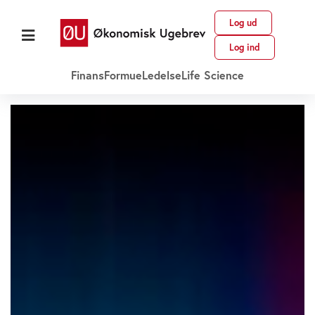
Log ud
Log ind
Finans
Formue
Ledelse
Life Science