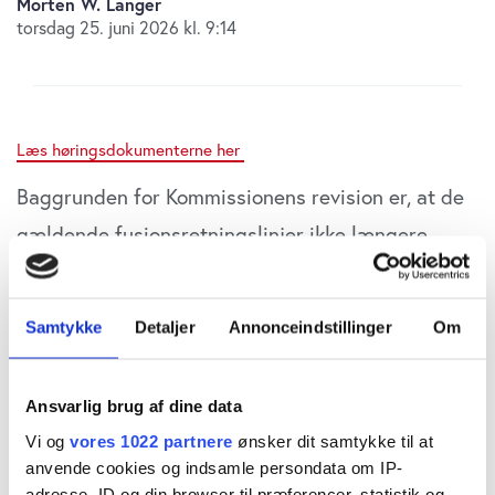
Morten W. Langer
torsdag 25. juni 2026 kl. 9:14
Læs høringsdokumenterne her
Baggrunden for Kommissionens revision er, at de
gældende fusionsretningslinjer ikke længere
vurderes fuldt tidssvarende. Markederne er
blevet mere komplekse, teknologiske sektorer
Samtykke
Detaljer
Annonceindstillinger
Om
fylder mere, og EU’s konkurrenceevne er kommet
højere på den politiske dagsorden.
Ansvarlig brug af dine data
Vi og
vores 1022 partnere
ønsker dit samtykke til at
Den danske regering anerkender, at fusioner i
anvende cookies og indsamle persondata om IP-
nogle tilfælde kan spille en positiv rolle. Særligt i
adresse, ID og din browser til præferencer, statistik og