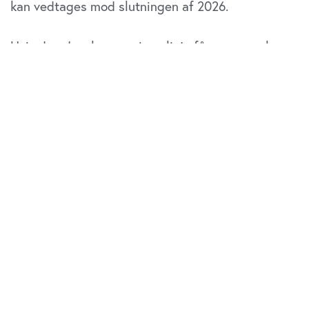
kan vedtages mod slutningen af 2026.
Hvis den danske regerings linje får gennemslag,
bliver resultatet en fusionskontrol, der både giver
virksomhederne mere forudsigelighed og
fastholder et skarpt blik for konkurrence,
innovation og forbrugernes interesser.