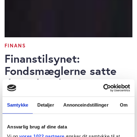
FINANS
Finanstilsynet:
Fondsmæglerne satte
deres kundepriser op
sidste år
Samtykke
Detaljer
Annonceindstillinger
Om
Ansvarlig brug af dine data
Vi og
vores 1022 partnere
ønsker dit samtykke til at