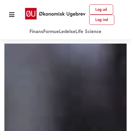
Log ud
Log ind
Finans
Formue
Ledelse
Life Science