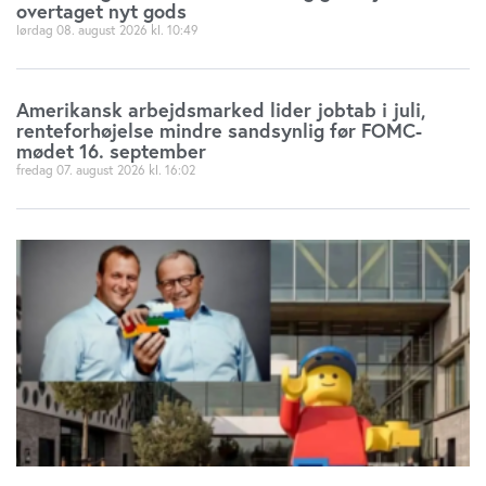
overtaget nyt gods
lørdag 08. august 2026
10:49
Amerikansk arbejdsmarked lider jobtab i juli,
renteforhøjelse mindre sandsynlig før FOMC-
mødet 16. september
fredag 07. august 2026
16:02