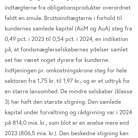
Dine valg anvendes på hele websitet.
indtægterne fra obligationsprodukter overordnet
faldt en smule. Bruttoindtægterne i forhold til
Vi bruger cookies til at tilpasse vores indhold og
annoncer, til at vise dig funktioner til sociale medier og til
kundernes samlede kapital (AuM og AuA) steg fra
at analysere vores trafik. Vi deler også oplysninger om
0,49 pct. i 2023 til 0,54 pct. i 2024, en indikation
din brug af vores website med vores partnere inden for
på, at fondsmæglerselskabernes ydelser samlet
sociale medier, annonceringspartnere og
analysepartnere. Vores partnere kan kombinere disse
set har været noget dyrere for kunderne.
data med andre oplysninger, du har givet dem, eller som
Indtjeningen pr. omkostningskrone steg for hele
de har indsamlet fra din brug af deres tjenester. Du
samtykker til vores cookies, hvis du fortsætter med at
sektoren fra 1,75 kr. til 1,97 kr., og er et udtryk for
anvende vores hjemmeside.
en større lønsomhed. De mindre selskaber (klasse
3) har haft den største stigning. Den samlede
kapital under forvaltning og rådgivning var i 2024
på 814,0 mia. kr., som blot er en anelse mere end
2023 (806,5 mia. kr.). Den beskedne stigning kan