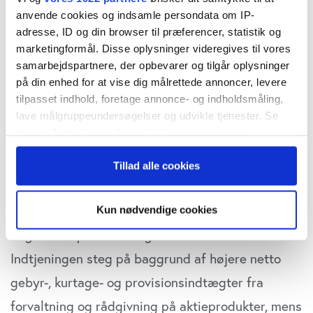
Morten W. Langer
tirsdag 27. maj 2025 kl. 8:30
anvende cookies og indsamle persondata om IP-
adresse, ID og din browser til præferencer, statistik og
marketingformål. Disse oplysninger videregives til vores
samarbejdspartnere, der opbevarer og tilgår oplysninger
på din enhed for at vise dig målrettede annoncer, levere
I
en analyse
af fondsmæglernes samlede økonomi
tilpasset indhold, foretage annonce- og indholdsmåling,
sidste år skriver Finanstilsynet, at ” De danske
lave målgruppeundersøgelser og udvikle tjenester. Se
mere information under
indstillinger
og i vores
fondsmæglerselskaber opnåede i 2024 et samlet
persondatapolitik. Du kan altid trække dit samtykke
resultat efter skat på 1.241 mio. kr., svarende til en
Tillad alle cookies
tilbage eller ændre indstillinger fra vores
"Cookiedeklaration", eller ved at trykke på "Privacy
stigning på 16,3 pct. i forhold til året før.
trigger" ikonet.
Fremgangen skyldes højere indtjening og lavere
Kun nødvendige cookies
udgifter til personale og administration.
Hvis du tillader det, vil vi også gerne:
Indsamle præcise oplysninger om din placering,
Indtjeningen steg på baggrund af højere netto
der kan være nøjagtig inden for få meter
gebyr-, kurtage- og provisionsindtægter fra
Identificere din enhed baseret på en scanning af
dens unikke karakteristika (fingerprinting)
forvaltning og rådgivning på aktieprodukter, mens