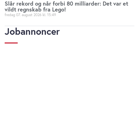
Slår rekord og når forbi 80 milliarder: Det var et
vildt regnskab fra Lego!
fredag 07. august 2026
15:49
Jobannoncer
Vis alle jobs
Udløber snart
Økon
og
Direktør til
Ungd
Revisorgruppen
Køb
Danmark
Reg
Region Midt