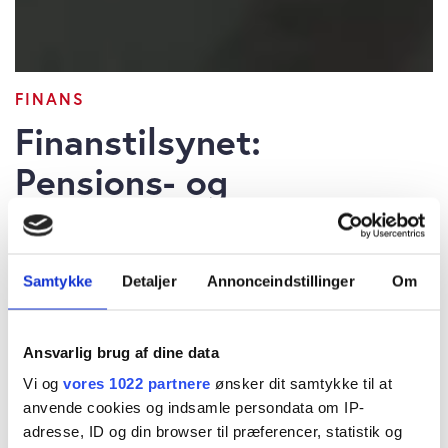
FINANS
Finanstilsynet:
Pensions- og
forsikringssektoren har
investeringer i
Samtykke
Detaljer
Annonceindstillinger
Om
alternativer for 746
mia. kr.
Ansvarlig brug af dine data
Vi og
vores 1022 partnere
ønsker dit samtykke til at
anvende cookies og indsamle persondata om IP-
adresse, ID og din browser til præferencer, statistik og