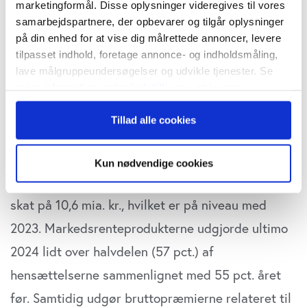
marketingformål. Disse oplysninger videregives til vores
Morten W. Langer
samarbejdspartnere, der opbevarer og tilgår oplysninger
onsdag 28. maj 2025 kl. 8:30
på din enhed for at vise dig målrettede annoncer, levere
tilpasset indhold, foretage annonce- og indholdsmåling,
lave målgruppeundersøgelser og udvikle tjenester. Se
mere information under
indstillinger
og i vores
persondatapolitik. Du kan altid trække dit samtykke
Tilsynet skriver i en analyse
af sektorens
Tillad alle cookies
tilbage eller ændre indstillinger fra vores
resultater sidste år, at ” De danske
"Cookiedeklaration", eller ved at trykke på "Privacy
trigger" ikonet.
livsforsikringsselskaber og tværgående
Kun nødvendige cookies
pensionskasser fik i 2024 et samlet resultat efter
Hvis du tillader det, vil vi også gerne:
skat på 10,6 mia. kr., hvilket er på niveau med
Indsamle præcise oplysninger om din placering,
der kan være nøjagtig inden for få meter
2023. Markedsrenteprodukterne udgjorde ultimo
Identificere din enhed baseret på en scanning af
2024 lidt over halvdelen (57 pct.) af
dens unikke karakteristika (fingerprinting)
hensættelserne sammenlignet med 55 pct. året
Dine valg anvendes på hele websitet.
før. Samtidig udgør bruttopræmierne relateret til
Vi bruger cookies til at tilpasse vores indhold og