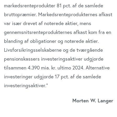
markedsrenteprodukter 81 pct. af de samlede
annoncer, til at vise dig funktioner til sociale medier og til
at analysere vores trafik. Vi deler også oplysninger om
bruttopræmier. Markedsrenteprodukternes afkast
din brug af vores website med vores partnere inden for
var især drevet af noterede aktier, mens
sociale medier, annonceringspartnere og
gennemsnitsrenteprodukternes afkast kom fra en
analysepartnere. Vores partnere kan kombinere disse
data med andre oplysninger, du har givet dem, eller som
blanding af obligationer og noterede aktier.
de har indsamlet fra din brug af deres tjenester. Du
Livsforsikringsselskaberne og de tværgående
samtykker til vores cookies, hvis du fortsætter med at
anvende vores hjemmeside.
pensionskassers investeringsaktiver udgjorde
tilsammen 4.390 mia. kr. ultimo 2024. Alternative
investeringer udgjorde 17 pct. af de samlede
investeringsaktiver.”
Morten W. Langer