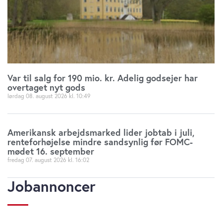
Var til salg for 190 mio. kr. Adelig godsejer har
overtaget nyt gods
lørdag 08. august 2026
10:49
Amerikansk arbejdsmarked lider jobtab i juli,
renteforhøjelse mindre sandsynlig før FOMC-
mødet 16. september
fredag 07. august 2026
16:02
Jobannoncer