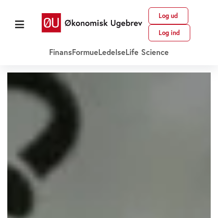
Log ud
Log ind
Finans
Formue
Ledelse
Life Science