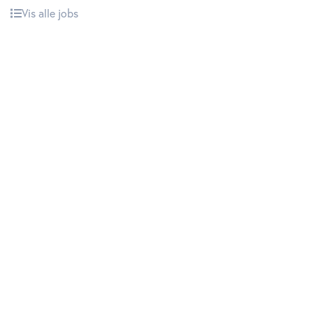
Vis alle jobs
Udløber snart
Direktør til
Revisorgruppen
Danmark
Region Midt
Mere fra ØU Finans