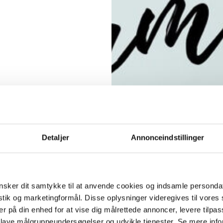
Detaljer
Annonceindstillinger
sker dit samtykke til at anvende cookies og indsamle personda
istik og marketingformål. Disse oplysninger videregives til vore
er på din enhed for at vise dig målrettede annoncer, levere tilpas
 lave målgruppeundersøgelser og udvikle tjenester. Se mere inf