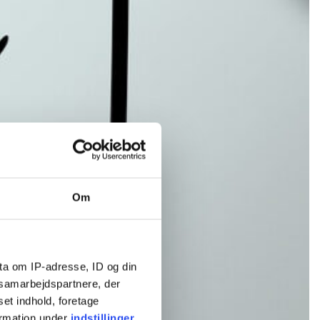
Om
ta om IP-adresse, ID og din
s samarbejdspartnere, der
set indhold, foretage
ormation under
indstillinger