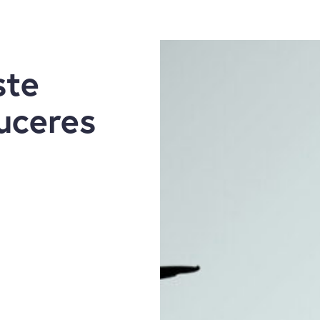
ste
uceres