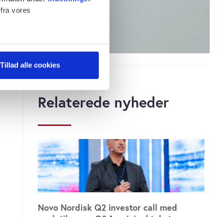
 fra vores
ter
Tillad alle cookies
ting)
Relaterede nyheder
 medier og til at analysere
 for sociale medier,
e oplysninger, du har givet
s, hvis du fortsætter med at
Novo Nordisk Q2 investor call med