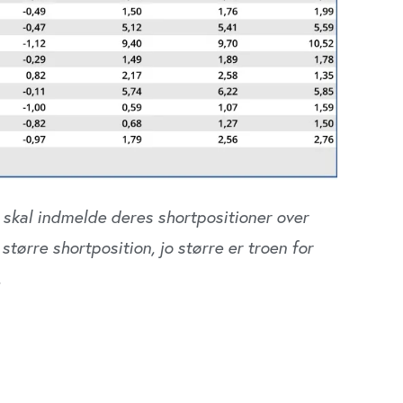
Region Midt
on Hovedstaden
 skal indmelde deres shortpositioner over
 større shortposition, jo større er troen for
.
ring i fondenes shortpositioner. Fald i
køber aktier for at afdække deres positioner.
ortpositioner viser, at fondene sælger lånte