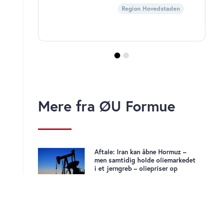
Region Hovedstaden
Mere fra ØU Formue
Aftale: Iran kan åbne Hormuz –
men samtidig holde oliemarkedet
i et jerngreb – oliepriser op
Genmab Q2: aktien falder i USA
efter dansk lukketid