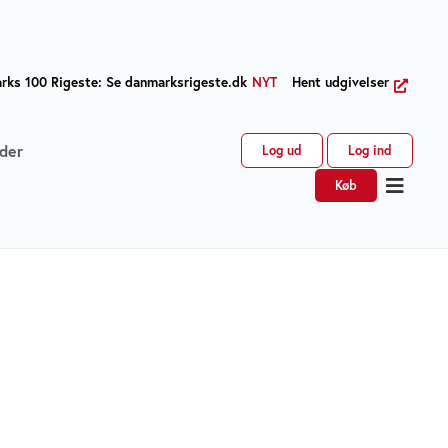
ks 100 Rigeste: Se danmarksrigeste.dk
NYT
Hent udgivelser
der
Log ud
Log ind
Køb