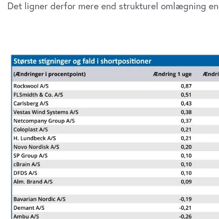
Det ligner derfor mere end strukturel omlægning en
Udløber snart
Økon
Børn
Direktør til
Ungd
Revisorgruppen
i Kø
Danmark
Kom