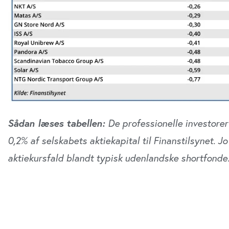
Region Midt
Regi
Sådan læses tabellen:
De professionelle investorer
0,2% af selskabets aktiekapital til Finanstilsynet. Jo
aktiekursfald blandt typisk udenlandske shortfonde
”Ændring (procentpoint)” viser den seneste uges ænd
shortposition indikerer, at fondene under ét tilbage
Deres tro på kursfald er altså vigende. Øgning af sh