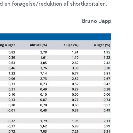
d en forøgelse/reduktion af shortkapitalen.
Bruno Japp
Udløber snart
omichef til
e-og
Direktør til
omsforvaltningen
Revisorgruppen
benhavns
Danmark
mune