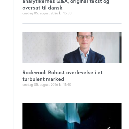
analytikernes Q&A, original tekst og
oversat til dansk
onsdag 05. august 2026
15:33
Rockwool: Robust overlevelse i et
turbulent marked
onsdag 05. august 2026
11:40