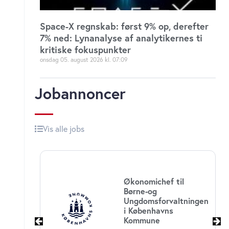
Space-X regnskab: først 9% op, derefter
7% ned: Lynanalyse af analytikernes ti
kritiske fokuspunkter
onsdag 05. august 2026
07:09
Jobannoncer
Vis alle jobs
Økonomichef til
Børne-og
Ungdomsforvaltningen
i Københavns
Kommune