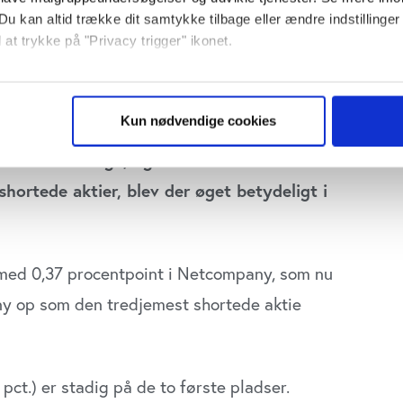
Du kan altid trække dit samtykke tilbage eller ændre indstillinger
 at trykke på "Privacy trigger" ikonet.
så gerne:
sninger om din placering, der kan være nøjagtig inden for få me
Kun nødvendige cookies
 baseret på en scanning af dens unikke karakteristika (fingerprin
ebsitet.
den forløbne uge, og selvom shorthandlerne
shortede aktier, blev der øget betydeligt i
se vores indhold og annoncer, til at vise dig funktioner til sociale
plysninger om din brug af vores website med vores partnere inden
ysepartnere. Vores partnere kan kombinere disse data med andr
et fra din brug af deres tjenester. Du samtykker til vores cookie
med 0,37 procentpoint i Netcompany, som nu
any op som den tredjemest shortede aktie
ct.) er stadig på de to første pladser.