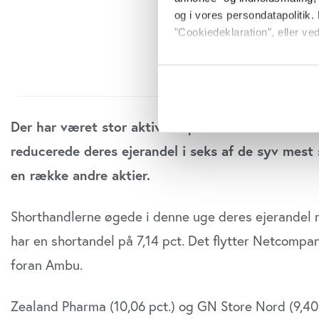
og i vores persondatapolitik. 
"Cookiedeklaration", eller ved
Hvis du tillader det, vil vi og
Indsamle præcise oply
Identificere din enhed
Dine valg anvendes på hele w
Der har været stor aktivitet på shortmarkedet i 
reducerede deres ejerandel i seks af de syv mest 
Vi bruger cookies til at tilpas
en række andre aktier.
vores trafik. Vi deler også o
annonceringspartnere og anal
dem, eller som de har indsaml
Shorthandlerne øgede i denne uge deres ejerandel 
anvende vores hjemmeside.
har en shortandel på 7,14 pct. Det flytter Netcomp
foran Ambu.
Zealand Pharma (10,06 pct.) og GN Store Nord (9,40 p