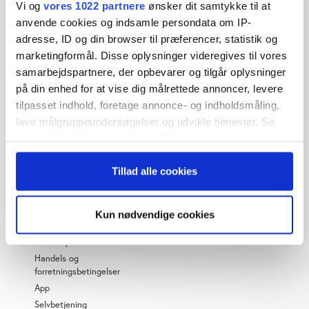
Vi og
vores 1022 partnere
ønsker dit samtykke til at
Økonomisk Ugebrev har i mere end 25 år leveret indsigtsfuld
anvende cookies og indsamle persondata om IP-
og dagsordensættende journalistik og analyser til læserne og
adresse, ID og din browser til præferencer, statistik og
den brede offentlighed.
marketingformål. Disse oplysninger videregives til vores
samarbejdspartnere, der opbevarer og tilgår oplysninger
Vi tager ansvar for vores indhold og er tilmeldt:
på din enhed for at vise dig målrettede annoncer, levere
tilpasset indhold, foretage annonce- og indholdsmåling,
lave målgruppeundersøgelser og udvikle tjenester. Se
mere information under
indstillinger
og i vores
persondatapolitik. Du kan altid trække dit samtykke
Tillad alle cookies
tilbage eller ændre indstillinger fra vores
OM ØU
"Cookiedeklaration", eller ved at trykke på "Privacy
trigger" ikonet.
Om os
Kun nødvendige cookies
Abonnementspriser
Hvis du tillader det, vil vi også gerne:
Privatlivspolitik
Indsamle præcise oplysninger om din placering,
Handels og
forretningsbetingelser
der kan være nøjagtig inden for få meter
App
Identificere din enhed baseret på en scanning af
Selvbetjening
dens unikke karakteristika (fingerprinting)