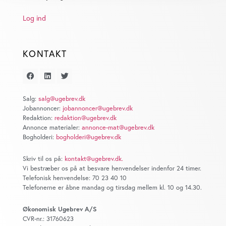
Dine valg anvendes på hele websitet.
Log ind
Vi bruger cookies til at tilpasse vores indhold og
annoncer, til at vise dig funktioner til sociale medier og til
KONTAKT
at analysere vores trafik. Vi deler også oplysninger om
din brug af vores website med vores partnere inden for
sociale medier, annonceringspartnere og
analysepartnere. Vores partnere kan kombinere disse
Salg:
salg@ugebrev.dk
Jobannoncer:
jobannoncer@ugebrev.dk
data med andre oplysninger, du har givet dem, eller som
Redaktion:
redaktion@ugebrev.dk
de har indsamlet fra din brug af deres tjenester. Du
Annonce materialer:
annonce-mat@ugebrev.dk
samtykker til vores cookies, hvis du fortsætter med at
Bogholderi:
bogholderi@ugebrev.dk
anvende vores hjemmeside.
Skriv til os på:
kontakt@ugebrev.dk
.
Vi bestræber os på at besvare henvendelser indenfor 24 timer.
Telefonisk henvendelse: 70 23 40 10
Telefonerne er åbne mandag og tirsdag mellem kl. 10 og 14.30.
Økonomisk Ugebrev A/S
CVR-nr.: 31760623