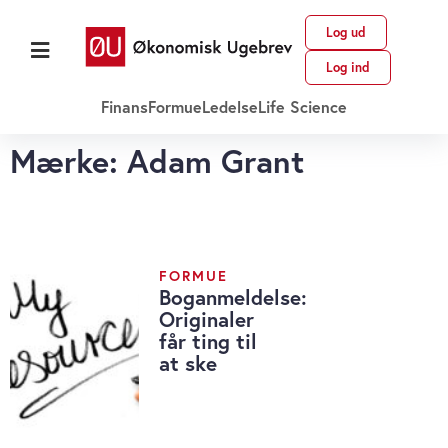
Log ud
Log ind
Finans
Formue
Ledelse
Life Science
Mærke: Adam Grant
FORMUE
Boganmeldelse:
Originaler
får ting til
at ske