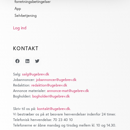
Identificere din enhed baseret på en scanning af
forretningsbetingelser
dens unikke karakteristika (fingerprinting)
App
Selvbetjening
Dine valg anvendes på hele websitet.
Log ind
Vi bruger cookies til at tilpasse vores indhold og
annoncer, til at vise dig funktioner til sociale medier og til
at analysere vores trafik. Vi deler også oplysninger om
KONTAKT
din brug af vores website med vores partnere inden for
sociale medier, annonceringspartnere og
analysepartnere. Vores partnere kan kombinere disse
data med andre oplysninger, du har givet dem, eller som
Salg:
salg@ugebrev.dk
de har indsamlet fra din brug af deres tjenester. Du
Jobannoncer:
jobannoncer@ugebrev.dk
Redaktion:
redaktion@ugebrev.dk
samtykker til vores cookies, hvis du fortsætter med at
Annonce materialer:
annonce-mat@ugebrev.dk
anvende vores hjemmeside.
Bogholderi:
bogholderi@ugebrev.dk
Skriv til os på:
kontakt@ugebrev.dk
.
Vi bestræber os på at besvare henvendelser indenfor 24 timer.
Telefonisk henvendelse: 70 23 40 10
Telefonerne er åbne mandag og tirsdag mellem kl. 10 og 14.30.