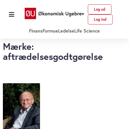
Log ud
Log ind
Finans
Formue
Ledelse
Life Science
Mærke:
aftrædelsesgodtgørelse