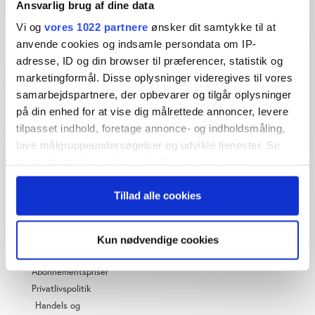
Ansvarlig brug af dine data
Dybdegående og original
Vi og
vores 1022 partnere
ønsker dit samtykke til at
journalistik siden 1994
anvende cookies og indsamle persondata om IP-
adresse, ID og din browser til præferencer, statistik og
Økonomisk Ugebrev har i mere end 25 år leveret indsigtsfuld
og dagsordensættende journalistik og analyser til læserne og
marketingformål. Disse oplysninger videregives til vores
den brede offentlighed.
samarbejdspartnere, der opbevarer og tilgår oplysninger
på din enhed for at vise dig målrettede annoncer, levere
Vi tager ansvar for vores indhold og er tilmeldt:
tilpasset indhold, foretage annonce- og indholdsmåling,
lave målgruppeundersøgelser og udvikle tjenester. Se
mere information under
indstillinger
og i vores
persondatapolitik. Du kan altid trække dit samtykke
Tillad alle cookies
tilbage eller ændre indstillinger fra vores
"Cookiedeklaration", eller ved at trykke på "Privacy
OM ØU
trigger" ikonet.
Kun nødvendige cookies
Om os
Hvis du tillader det, vil vi også gerne:
Abonnementspriser
Indsamle præcise oplysninger om din placering,
Privatlivspolitik
der kan være nøjagtig inden for få meter
Handels og