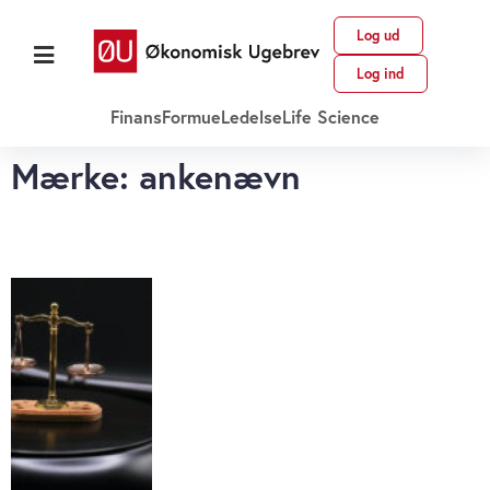
Log ud
Log ind
Finans
Formue
Ledelse
Life Science
Mærke: ankenævn