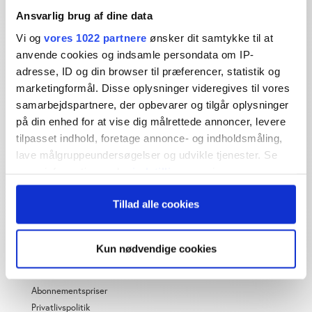
Ansvarlig brug af dine data
Vi og
vores 1022 partnere
ønsker dit samtykke til at
Dybdegående og original
anvende cookies og indsamle persondata om IP-
journalistik siden 1994
adresse, ID og din browser til præferencer, statistik og
Økonomisk Ugebrev har i mere end 25 år leveret indsigtsfuld
marketingformål. Disse oplysninger videregives til vores
og dagsordensættende journalistik og analyser til læserne og
samarbejdspartnere, der opbevarer og tilgår oplysninger
den brede offentlighed.
på din enhed for at vise dig målrettede annoncer, levere
tilpasset indhold, foretage annonce- og indholdsmåling,
Vi tager ansvar for vores indhold og er tilmeldt:
lave målgruppeundersøgelser og udvikle tjenester. Se
mere information under
indstillinger
og i vores
persondatapolitik. Du kan altid trække dit samtykke
Tillad alle cookies
tilbage eller ændre indstillinger fra vores
"Cookiedeklaration", eller ved at trykke på "Privacy
trigger" ikonet.
OM ØU
Kun nødvendige cookies
Hvis du tillader det, vil vi også gerne:
Om os
Indsamle præcise oplysninger om din placering,
Abonnementspriser
der kan være nøjagtig inden for få meter
Privatlivspolitik