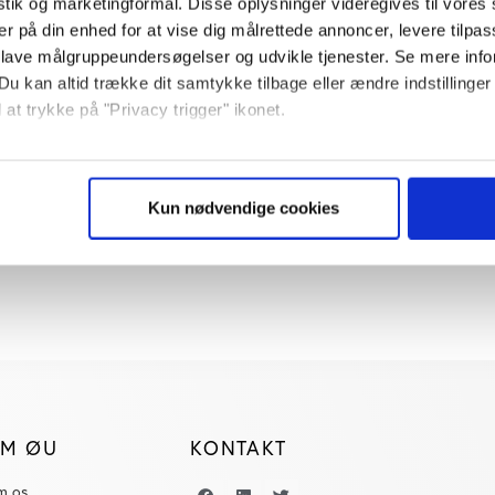
istik og marketingformål. Disse oplysninger videregives til vore
er på din enhed for at vise dig målrettede annoncer, levere tilpas
SAMFUNDSANSVAR
 lave målgruppeundersøgelser og udvikle tjenester. Se mere inf
Lærernes Pension har
Du kan altid trække dit samtykke tilbage eller ændre indstillinger
 at trykke på "Privacy trigger" ikonet.
pensionssektorens
højeste CO2-aftryk
så gerne:
sninger om din placering, der kan være nøjagtig inden for få me
Kun nødvendige cookies
 baseret på en scanning af dens unikke karakteristika (fingerprin
ebsitet.
se vores indhold og annoncer, til at vise dig funktioner til sociale
plysninger om din brug af vores website med vores partnere inden
ysepartnere. Vores partnere kan kombinere disse data med andr
et fra din brug af deres tjenester. Du samtykker til vores cookie
M ØU
KONTAKT
m os