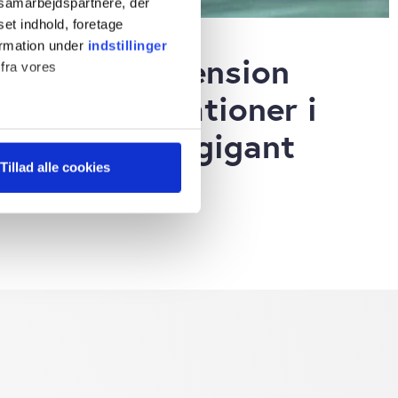
s samarbejdspartnere, der
set indhold, foretage
SAMFUNDSANSVAR
ormation under
indstillinger
Lægernes Pension
 fra vores
køber obligationer i
saudisk oliegigant
ter
Tillad alle cookies
ting)
 medier og til at analysere
 for sociale medier,
e oplysninger, du har givet
s, hvis du fortsætter med at