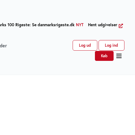
ks 100 Rigeste: Se danmarksrigeste.dk
NYT
Hent udgivelser
der
Log ud
Log ind
Køb