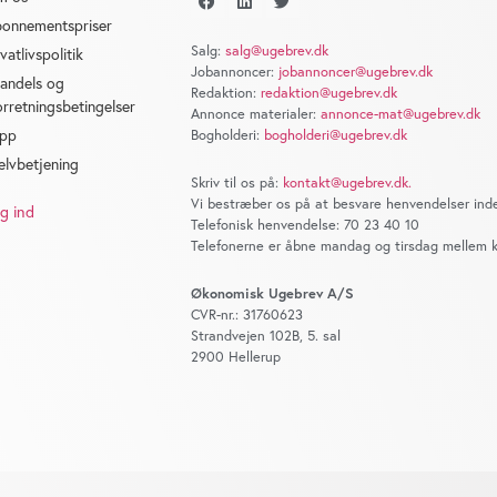
onnementspriser
Salg:
salg@ugebrev.dk
ivatlivspolitik
Jobannoncer:
jobannoncer@ugebrev.dk
andels og
Redaktion:
redaktion@ugebrev.dk
orretningsbetingelser
Annonce materialer:
annonce-mat@ugebrev.dk
pp
Bogholderi:
bogholderi@ugebrev.dk
elvbetjening
Skriv til os på:
kontakt@ugebrev.dk
.
Vi bestræber os på at besvare henvendelser inde
g ind
Telefonisk henvendelse: 70 23 40 10
Telefonerne er åbne mandag og tirsdag mellem kl
Økonomisk Ugebrev A/S
CVR-nr.: 31760623
Strandvejen 102B, 5. sal
2900 Hellerup