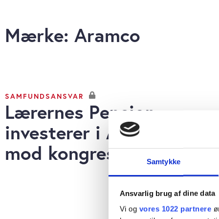
Mærke: Aramco
SAMFUNDSANSVAR
Lærernes Pension
investerer i Aramco
mod kongresbeslutning
Samtykke
Ansvarlig brug af dine data
Vi og
vores 1022 partnere
øn