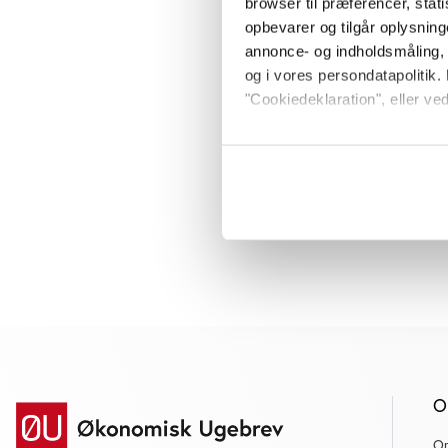
browser til præferencer, stat
opbevarer og tilgår oplysning
annonce- og indholdsmåling,
og i vores persondatapolitik. 
"Cookiedeklaration", eller ved
Hvis du tillader det, vil vi og
Indsamle præcise oply
Identificere din enhed
Dine valg anvendes på hele w
Vi bruger cookies til at tilpas
vores trafik. Vi deler også o
annonceringspartnere og anal
dem, eller som de har indsaml
anvende vores hjemmeside.
O
O