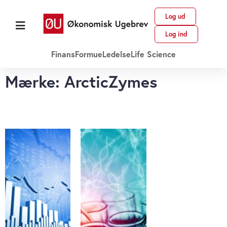
Log ud
Log ind
Finans
Formue
Ledelse
Life Science
Mærke: ArcticZymes