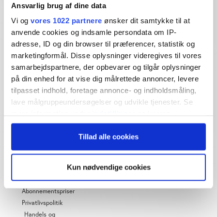
Ansvarlig brug af dine data
Dybdegående og original
Vi og
vores 1022 partnere
ønsker dit samtykke til at
journalistik siden 1994
anvende cookies og indsamle persondata om IP-
adresse, ID og din browser til præferencer, statistik og
Økonomisk Ugebrev har i mere end 25 år leveret indsigtsfuld
marketingformål. Disse oplysninger videregives til vores
og dagsordensættende journalistik og analyser til læserne og
den brede offentlighed.
samarbejdspartnere, der opbevarer og tilgår oplysninger
på din enhed for at vise dig målrettede annoncer, levere
Vi tager ansvar for vores indhold og er tilmeldt:
tilpasset indhold, foretage annonce- og indholdsmåling,
lave målgruppeundersøgelser og udvikle tjenester. Se
mere information under
indstillinger
og i vores
persondatapolitik. Du kan altid trække dit samtykke
Tillad alle cookies
tilbage eller ændre indstillinger fra vores
"Cookiedeklaration", eller ved at trykke på "Privacy
OM ØU
trigger" ikonet.
Kun nødvendige cookies
Om os
Hvis du tillader det, vil vi også gerne:
Abonnementspriser
Indsamle præcise oplysninger om din placering,
Privatlivspolitik
der kan være nøjagtig inden for få meter
Handels og