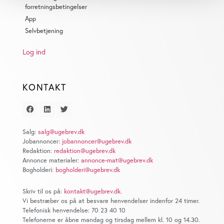
Identificere din enhed baseret på en scanning af
forretningsbetingelser
dens unikke karakteristika (fingerprinting)
App
Dine valg anvendes på hele websitet.
Selvbetjening
Log ind
Vi bruger cookies til at tilpasse vores indhold og
annoncer, til at vise dig funktioner til sociale medier og til
at analysere vores trafik. Vi deler også oplysninger om
KONTAKT
din brug af vores website med vores partnere inden for
sociale medier, annonceringspartnere og
analysepartnere. Vores partnere kan kombinere disse
data med andre oplysninger, du har givet dem, eller som
Salg:
salg@ugebrev.dk
de har indsamlet fra din brug af deres tjenester. Du
Jobannoncer:
jobannoncer@ugebrev.dk
samtykker til vores cookies, hvis du fortsætter med at
Redaktion:
redaktion@ugebrev.dk
Annonce materialer:
annonce-mat@ugebrev.dk
anvende vores hjemmeside.
Bogholderi:
bogholderi@ugebrev.dk
Skriv til os på:
kontakt@ugebrev.dk
.
Vi bestræber os på at besvare henvendelser indenfor 24 timer.
Telefonisk henvendelse: 70 23 40 10
Telefonerne er åbne mandag og tirsdag mellem kl. 10 og 14.30.