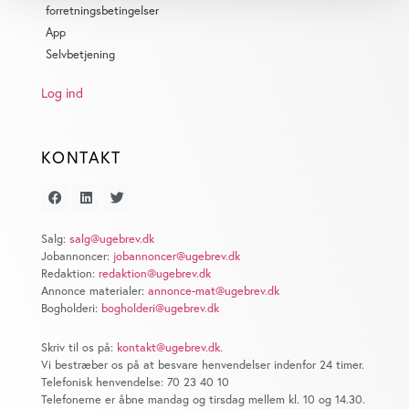
Identificere din enhed baseret på en scanning af
forretningsbetingelser
dens unikke karakteristika (fingerprinting)
App
Dine valg anvendes på hele websitet.
Selvbetjening
Log ind
Vi bruger cookies til at tilpasse vores indhold og
annoncer, til at vise dig funktioner til sociale medier og til
at analysere vores trafik. Vi deler også oplysninger om
KONTAKT
din brug af vores website med vores partnere inden for
sociale medier, annonceringspartnere og
analysepartnere. Vores partnere kan kombinere disse
data med andre oplysninger, du har givet dem, eller som
Salg:
salg@ugebrev.dk
de har indsamlet fra din brug af deres tjenester. Du
Jobannoncer:
jobannoncer@ugebrev.dk
samtykker til vores cookies, hvis du fortsætter med at
Redaktion:
redaktion@ugebrev.dk
Annonce materialer:
annonce-mat@ugebrev.dk
anvende vores hjemmeside.
Bogholderi:
bogholderi@ugebrev.dk
Skriv til os på:
kontakt@ugebrev.dk
.
Vi bestræber os på at besvare henvendelser indenfor 24 timer.
Telefonisk henvendelse: 70 23 40 10
Telefonerne er åbne mandag og tirsdag mellem kl. 10 og 14.30.