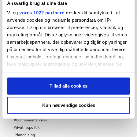
Ansvarlig brug af dine data
Dybdegående og original
Vi og
vores 1022 partnere
ønsker dit samtykke til at
journalistik siden 1994
anvende cookies og indsamle persondata om IP-
adresse, ID og din browser til præferencer, statistik og
Økonomisk Ugebrev har i mere end 25 år leveret indsigtsfuld
marketingformål. Disse oplysninger videregives til vores
og dagsordensættende journalistik og analyser til læserne og
den brede offentlighed.
samarbejdspartnere, der opbevarer og tilgår oplysninger
på din enhed for at vise dig målrettede annoncer, levere
Vi tager ansvar for vores indhold og er tilmeldt:
tilpasset indhold, foretage annonce- og indholdsmåling,
lave målgruppeundersøgelser og udvikle tjenester. Se
mere information under
indstillinger
og i vores
persondatapolitik. Du kan altid trække dit samtykke
Tillad alle cookies
tilbage eller ændre indstillinger fra vores
"Cookiedeklaration", eller ved at trykke på "Privacy
OM ØU
trigger" ikonet.
Kun nødvendige cookies
Om os
Hvis du tillader det, vil vi også gerne:
Abonnementspriser
Indsamle præcise oplysninger om din placering,
Privatlivspolitik
der kan være nøjagtig inden for få meter
Handels og