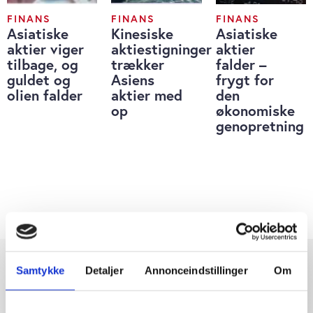
FINANS
FINANS
FINANS
Asiatiske
Kinesiske
Asiatiske
aktier viger
aktiestigninger
aktier
tilbage, og
trækker
falder –
guldet og
Asiens
frygt for
olien falder
aktier med
den
op
økonomiske
genopretning
Samtykke
Detaljer
Annonceindstillinger
Om