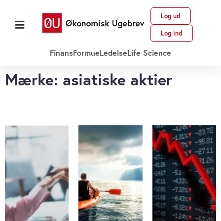
Log ud
Log ind
Finans
Formue
Ledelse
Life Science
Mærke: asiatiske aktier