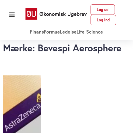
Log ud
Log ind
Finans
Formue
Ledelse
Life Science
Mærke: Bevespi Aerosphere