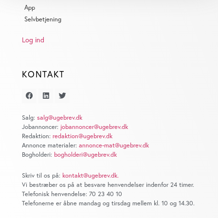
App
dens unikke karakteristika (fingerprinting)
Selvbetjening
Dine valg anvendes på hele websitet.
Log ind
Vi bruger cookies til at tilpasse vores indhold og
annoncer, til at vise dig funktioner til sociale medier og til
at analysere vores trafik. Vi deler også oplysninger om
KONTAKT
din brug af vores website med vores partnere inden for
sociale medier, annonceringspartnere og
analysepartnere. Vores partnere kan kombinere disse
data med andre oplysninger, du har givet dem, eller som
Salg:
salg@ugebrev.dk
Jobannoncer:
jobannoncer@ugebrev.dk
de har indsamlet fra din brug af deres tjenester. Du
Redaktion:
redaktion@ugebrev.dk
samtykker til vores cookies, hvis du fortsætter med at
Annonce materialer:
annonce-mat@ugebrev.dk
anvende vores hjemmeside.
Bogholderi:
bogholderi@ugebrev.dk
Skriv til os på:
kontakt@ugebrev.dk
.
Vi bestræber os på at besvare henvendelser indenfor 24 timer.
Telefonisk henvendelse: 70 23 40 10
Telefonerne er åbne mandag og tirsdag mellem kl. 10 og 14.30.