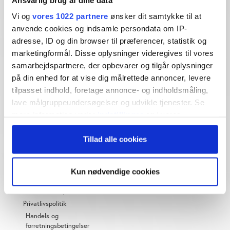
Dybdegående og original
Vi og
vores 1022 partnere
ønsker dit samtykke til at
journalistik siden 1994
anvende cookies og indsamle persondata om IP-
Økonomisk Ugebrev har i mere end 25 år leveret indsigtsfuld
adresse, ID og din browser til præferencer, statistik og
og dagsordensættende journalistik og analyser til læserne og
marketingformål. Disse oplysninger videregives til vores
den brede offentlighed.
samarbejdspartnere, der opbevarer og tilgår oplysninger
på din enhed for at vise dig målrettede annoncer, levere
Vi tager ansvar for vores indhold og er tilmeldt:
tilpasset indhold, foretage annonce- og indholdsmåling,
lave målgruppeundersøgelser og udvikle tjenester. Se
mere information under
indstillinger
og i vores
persondatapolitik. Du kan altid trække dit samtykke
Tillad alle cookies
tilbage eller ændre indstillinger fra vores
"Cookiedeklaration", eller ved at trykke på "Privacy
OM ØU
trigger" ikonet.
Kun nødvendige cookies
Om os
Hvis du tillader det, vil vi også gerne:
Abonnementspriser
Indsamle præcise oplysninger om din placering,
Privatlivspolitik
der kan være nøjagtig inden for få meter
Handels og
forretningsbetingelser
Identificere din enhed baseret på en scanning af