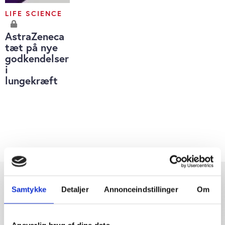
LIFE SCIENCE
AstraZeneca
tæt på nye
godkendelser
i
lungekræft
Samtykke
Detaljer
Annonceindstillinger
Om
Ansvarlig brug af dine data