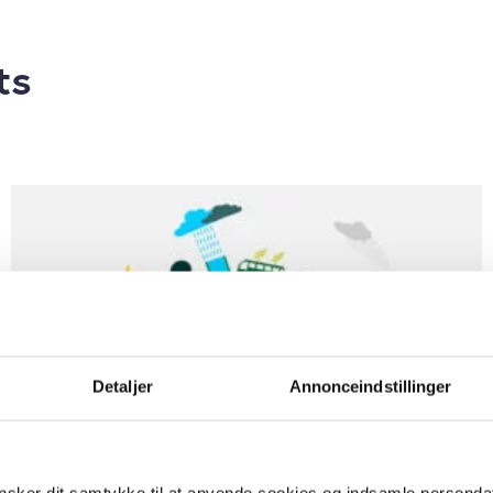
ts
Detaljer
Annonceindstillinger
sker dit samtykke til at anvende cookies og indsamle personda