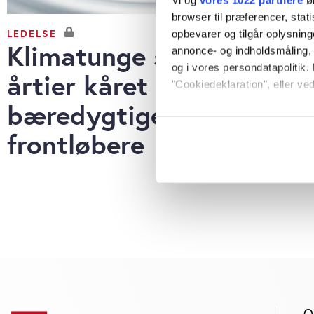
browser til præferencer, stat
LEDELSE
opbevarer og tilgår oplysning
Klimatunge selskaber i
annonce- og indholdsmåling,
og i vores persondatapolitik. 
årtier kåret som
"Cookiedeklaration", eller ved
bæredygtige
Hvis du tillader det, vil vi og
frontløbere
Indsamle præcise oply
Identificere din enhed
Dine valg anvendes på hele w
Vi bruger cookies til at tilpas
vores trafik. Vi deler også o
annonceringspartnere og anal
dem, eller som de har indsaml
anvende vores hjemmeside.
O