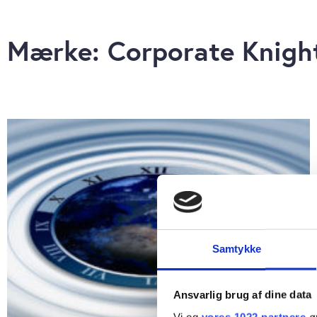
Mærke: Corporate Knigh
Samtykke
Ansvarlig brug af dine data
Vi og
vores 1022 partnere
øn