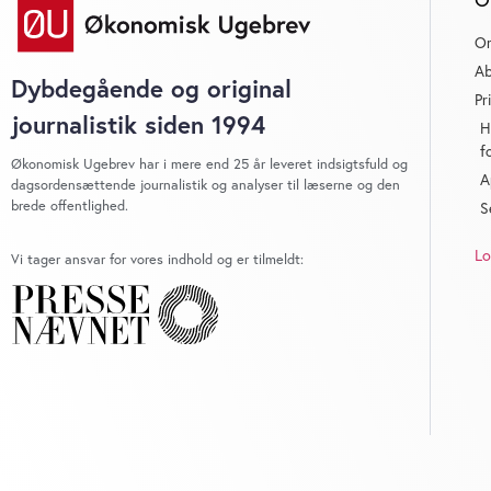
O
Ab
Dybdegående og original
Pr
journalistik siden 1994
H
f
Økonomisk Ugebrev har i mere end 25 år leveret indsigtsfuld og
A
dagsordensættende journalistik og analyser til læserne og den
brede offentlighed.
S
Lo
Vi tager ansvar for vores indhold og er tilmeldt: