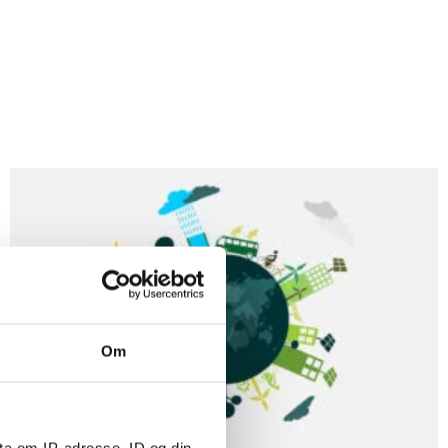
Om
ta om IP-adresse, ID og din