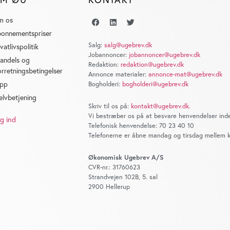
m os
onnementspriser
Salg:
salg@ugebrev.dk
ivatlivspolitik
Jobannoncer:
jobannoncer@ugebrev.dk
andels og
Redaktion:
redaktion@ugebrev.dk
orretningsbetingelser
Annonce materialer:
annonce-mat@ugebrev.dk
pp
Bogholderi:
bogholderi@ugebrev.dk
elvbetjening
Skriv til os på:
kontakt@ugebrev.dk
.
Vi bestræber os på at besvare henvendelser inde
g ind
Telefonisk henvendelse: 70 23 40 10
Telefonerne er åbne mandag og tirsdag mellem kl
Økonomisk Ugebrev A/S
CVR-nr.: 31760623
Strandvejen 102B, 5. sal
2900 Hellerup