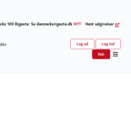
ks 100 Rigeste: Se danmarksrigeste.dk
NYT
Hent udgivelser
der
Log ud
Log ind
Køb