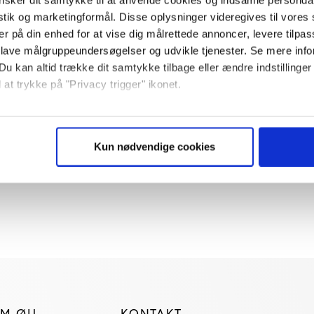
istik og marketingformål. Disse oplysninger videregives til vore
LEDELSE
er på din enhed for at vise dig målrettede annoncer, levere tilpas
C25-selskaber benytter
 lave målgruppeundersøgelser og udvikle tjenester. Se mere inf
Du kan altid trække dit samtykke tilbage eller ændre indstillinger
tvivlsomt ESG-
 at trykke på "Privacy trigger" ikonet.
adelsmærke i
så gerne:
markedsføring
sninger om din placering, der kan være nøjagtig inden for få me
Kun nødvendige cookies
 baseret på en scanning af dens unikke karakteristika (fingerprin
ebsitet.
se vores indhold og annoncer, til at vise dig funktioner til sociale
plysninger om din brug af vores website med vores partnere inden
ysepartnere. Vores partnere kan kombinere disse data med andr
et fra din brug af deres tjenester. Du samtykker til vores cookie
M ØU
KONTAKT