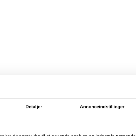
Detaljer
Annonceindstillinger
sker dit samtykke til at anvende cookies og indsamle personda