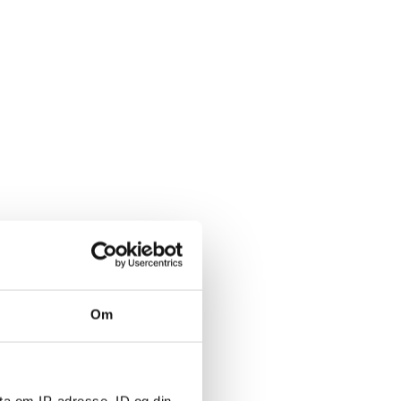
Om
ta om IP-adresse, ID og din