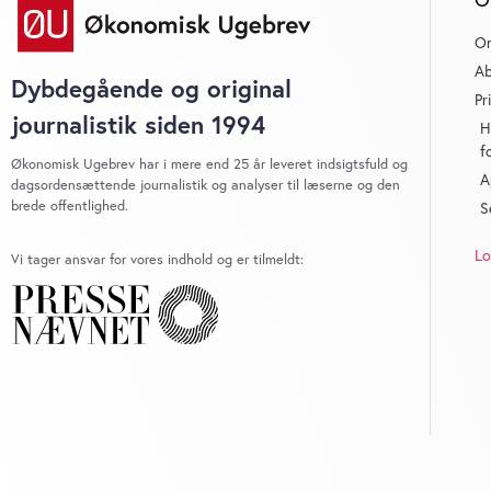
O
Ab
Dybdegående og original
Pr
journalistik siden 1994
H
f
Økonomisk Ugebrev har i mere end 25 år leveret indsigtsfuld og
A
dagsordensættende journalistik og analyser til læserne og den
brede offentlighed.
S
Lo
Vi tager ansvar for vores indhold og er tilmeldt: