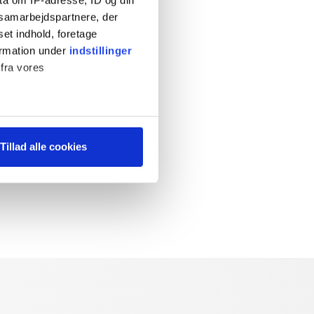
s samarbejdspartnere, der
set indhold, foretage
ormation under
indstillinger
 fra vores
ter
Tillad alle cookies
ting)
 medier og til at analysere
 for sociale medier,
e oplysninger, du har givet
s, hvis du fortsætter med at