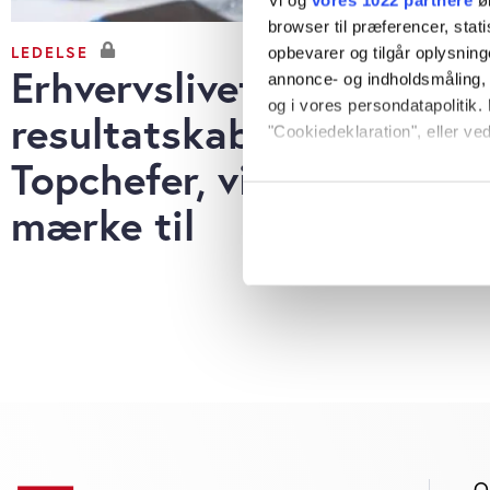
browser til præferencer, stat
LEDELSE
opbevarer og tilgår oplysning
Erhvervslivets
annonce- og indholdsmåling,
og i vores persondatapolitik. 
resultatskabere:
"Cookiedeklaration", eller ved
Topchefer, vi lagde
Hvis du tillader det, vil vi og
mærke til
Indsamle præcise oply
Identificere din enhed
Dine valg anvendes på hele w
Vi bruger cookies til at tilpas
vores trafik. Vi deler også o
annonceringspartnere og anal
dem, eller som de har indsaml
anvende vores hjemmeside.
O