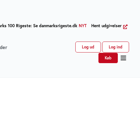
ks 100 Rigeste: Se danmarksrigeste.dk
NYT
Hent udgivelser
der
Log ud
Log ind
Køb