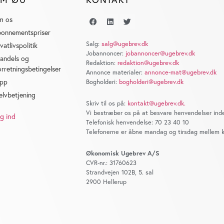
m os
onnementspriser
Salg:
salg@ugebrev.dk
ivatlivspolitik
Jobannoncer:
jobannoncer@ugebrev.dk
andels og
Redaktion:
redaktion@ugebrev.dk
orretningsbetingelser
Annonce materialer:
annonce-mat@ugebrev.dk
pp
Bogholderi:
bogholderi@ugebrev.dk
elvbetjening
Skriv til os på:
kontakt@ugebrev.dk
.
Vi bestræber os på at besvare henvendelser inde
g ind
Telefonisk henvendelse: 70 23 40 10
Telefonerne er åbne mandag og tirsdag mellem kl
Økonomisk Ugebrev A/S
CVR-nr.: 31760623
Strandvejen 102B, 5. sal
2900 Hellerup