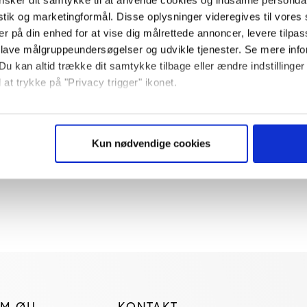
istik og marketingformål. Disse oplysninger videregives til vore
er på din enhed for at vise dig målrettede annoncer, levere tilpas
 lave målgruppeundersøgelser og udvikle tjenester. Se mere inf
Du kan altid trække dit samtykke tilbage eller ændre indstillinger
 at trykke på "Privacy trigger" ikonet.
så gerne:
sninger om din placering, der kan være nøjagtig inden for få me
Kun nødvendige cookies
 baseret på en scanning af dens unikke karakteristika (fingerprin
ebsitet.
se vores indhold og annoncer, til at vise dig funktioner til sociale
plysninger om din brug af vores website med vores partnere inden
ysepartnere. Vores partnere kan kombinere disse data med andr
et fra din brug af deres tjenester. Du samtykker til vores cookie
M ØU
KONTAKT