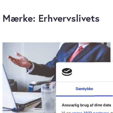
Mærke: Erhvervslivets
Samtykke
Ansvarlig brug af dine data
Vi og
vores 1022 partnere
øn