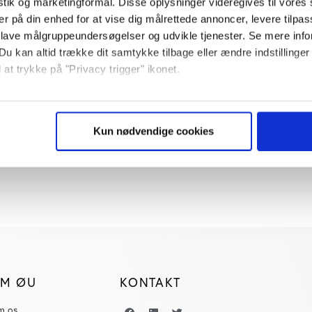
istik og marketingformål. Disse oplysninger videregives til vore
er på din enhed for at vise dig målrettede annoncer, levere tilpas
 lave målgruppeundersøgelser og udvikle tjenester. Se mere inf
Du kan altid trække dit samtykke tilbage eller ændre indstillinger
 at trykke på "Privacy trigger" ikonet.
så gerne:
sninger om din placering, der kan være nøjagtig inden for få me
Kun nødvendige cookies
 baseret på en scanning af dens unikke karakteristika (fingerprin
ebsitet.
se vores indhold og annoncer, til at vise dig funktioner til sociale
plysninger om din brug af vores website med vores partnere inden
ysepartnere. Vores partnere kan kombinere disse data med andr
et fra din brug af deres tjenester. Du samtykker til vores cookie
M ØU
KONTAKT
m os