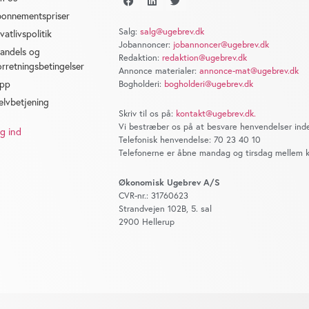
onnementspriser
Salg:
salg@ugebrev.dk
ivatlivspolitik
Jobannoncer:
jobannoncer@ugebrev.dk
andels og
Redaktion:
redaktion@ugebrev.dk
orretningsbetingelser
Annonce materialer:
annonce-mat@ugebrev.dk
pp
Bogholderi:
bogholderi@ugebrev.dk
elvbetjening
Skriv til os på:
kontakt@ugebrev.dk
.
Vi bestræber os på at besvare henvendelser inde
g ind
Telefonisk henvendelse: 70 23 40 10
Telefonerne er åbne mandag og tirsdag mellem kl
Økonomisk Ugebrev A/S
CVR-nr.: 31760623
Strandvejen 102B, 5. sal
2900 Hellerup