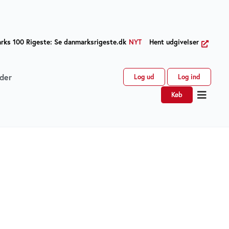
ks 100 Rigeste: Se danmarksrigeste.dk
NYT
Hent udgivelser
der
Log ud
Log ind
Køb