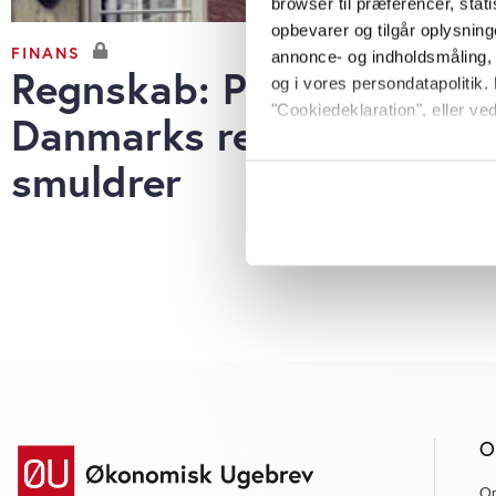
browser til præferencer, stat
opbevarer og tilgår oplysning
FINANS
annonce- og indholdsmåling,
Regnskab: Post
og i vores persondatapolitik. 
"Cookiedeklaration", eller ved
Danmarks redningsplan
smuldrer
Hvis du tillader det, vil vi og
Indsamle præcise oply
Identificere din enhed
Dine valg anvendes på hele w
Vi bruger cookies til at tilpas
vores trafik. Vi deler også o
annonceringspartnere og anal
dem, eller som de har indsaml
anvende vores hjemmeside.
O
O