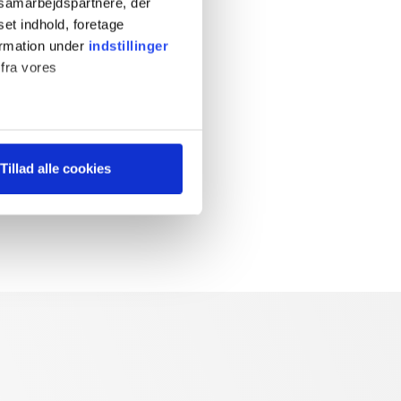
s samarbejdspartnere, der
set indhold, foretage
ormation under
indstillinger
 fra vores
ter
Tillad alle cookies
ting)
 medier og til at analysere
 for sociale medier,
e oplysninger, du har givet
s, hvis du fortsætter med at