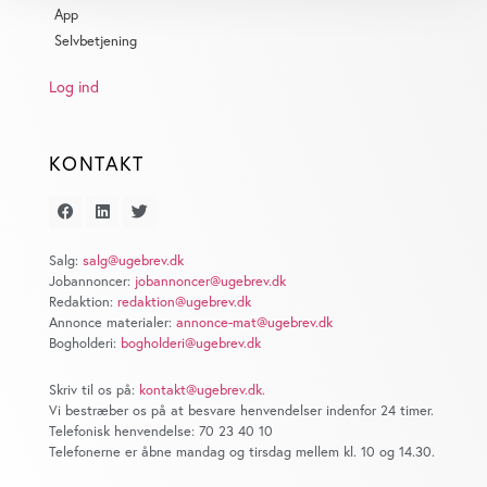
App
dens unikke karakteristika (fingerprinting)
Selvbetjening
Dine valg anvendes på hele websitet.
Log ind
Vi bruger cookies til at tilpasse vores indhold og
annoncer, til at vise dig funktioner til sociale medier og til
at analysere vores trafik. Vi deler også oplysninger om
KONTAKT
din brug af vores website med vores partnere inden for
sociale medier, annonceringspartnere og
analysepartnere. Vores partnere kan kombinere disse
data med andre oplysninger, du har givet dem, eller som
Salg:
salg@ugebrev.dk
Jobannoncer:
jobannoncer@ugebrev.dk
de har indsamlet fra din brug af deres tjenester. Du
Redaktion:
redaktion@ugebrev.dk
samtykker til vores cookies, hvis du fortsætter med at
Annonce materialer:
annonce-mat@ugebrev.dk
anvende vores hjemmeside.
Bogholderi:
bogholderi@ugebrev.dk
Skriv til os på:
kontakt@ugebrev.dk
.
Vi bestræber os på at besvare henvendelser indenfor 24 timer.
Telefonisk henvendelse: 70 23 40 10
Telefonerne er åbne mandag og tirsdag mellem kl. 10 og 14.30.