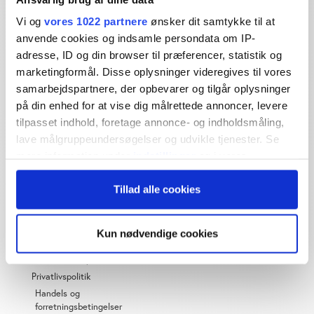
Dybdegående og original
Vi og
vores 1022 partnere
ønsker dit samtykke til at
journalistik siden 1994
anvende cookies og indsamle persondata om IP-
Økonomisk Ugebrev har i mere end 25 år leveret indsigtsfuld
adresse, ID og din browser til præferencer, statistik og
og dagsordensættende journalistik og analyser til læserne og
marketingformål. Disse oplysninger videregives til vores
den brede offentlighed.
samarbejdspartnere, der opbevarer og tilgår oplysninger
på din enhed for at vise dig målrettede annoncer, levere
Vi tager ansvar for vores indhold og er tilmeldt:
tilpasset indhold, foretage annonce- og indholdsmåling,
lave målgruppeundersøgelser og udvikle tjenester. Se
mere information under
indstillinger
og i vores
persondatapolitik. Du kan altid trække dit samtykke
Tillad alle cookies
tilbage eller ændre indstillinger fra vores
"Cookiedeklaration", eller ved at trykke på "Privacy
OM ØU
trigger" ikonet.
Kun nødvendige cookies
Om os
Hvis du tillader det, vil vi også gerne:
Abonnementspriser
Indsamle præcise oplysninger om din placering,
Privatlivspolitik
der kan være nøjagtig inden for få meter
Handels og
forretningsbetingelser
Identificere din enhed baseret på en scanning af