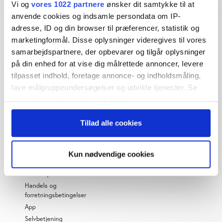
Vi og
vores 1022 partnere
ønsker dit samtykke til at
Økonomisk Ugebrev har i mere end 25 år leveret indsigtsfuld
anvende cookies og indsamle persondata om IP-
og dagsordensættende journalistik og analyser til læserne og
adresse, ID og din browser til præferencer, statistik og
den brede offentlighed.
marketingformål. Disse oplysninger videregives til vores
samarbejdspartnere, der opbevarer og tilgår oplysninger
Vi tager ansvar for vores indhold og er tilmeldt:
på din enhed for at vise dig målrettede annoncer, levere
tilpasset indhold, foretage annonce- og indholdsmåling,
lave målgruppeundersøgelser og udvikle tjenester. Se
mere information under
indstillinger
og i vores
persondatapolitik. Du kan altid trække dit samtykke
Tillad alle cookies
tilbage eller ændre indstillinger fra vores
OM ØU
"Cookiedeklaration", eller ved at trykke på "Privacy
trigger" ikonet.
Om os
Kun nødvendige cookies
Abonnementspriser
Hvis du tillader det, vil vi også gerne:
Privatlivspolitik
Indsamle præcise oplysninger om din placering,
Handels og
forretningsbetingelser
der kan være nøjagtig inden for få meter
App
Identificere din enhed baseret på en scanning af
Selvbetjening
dens unikke karakteristika (fingerprinting)