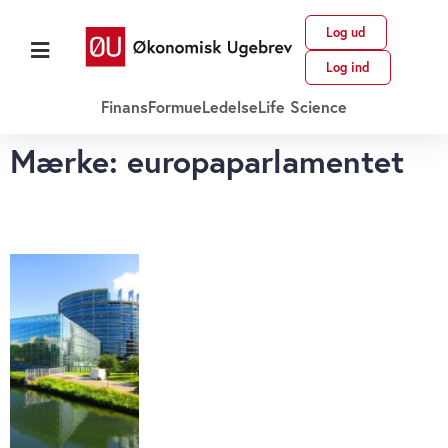
Log ud
Log ind
Finans
Formue
Ledelse
Life Science
Mærke: europaparlamentet