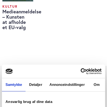
KULTUR
Medieanmeldelse
– Kunsten
at afholde
et EU-valg
Samtykke
Detaljer
Annonceindstillinger
Om
Dybdegående og original
Ansvarlig brug af dine data
journalistik siden 1994