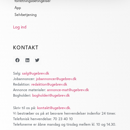
Identificere din enhed baseret på en scanning af
forretningsbetingelser
dens unikke karakteristika (fingerprinting)
App
Selvbetjening
Dine valg anvendes på hele websitet.
Log ind
Vi bruger cookies til at tilpasse vores indhold og
annoncer, til at vise dig funktioner til sociale medier og til
at analysere vores trafik. Vi deler også oplysninger om
KONTAKT
din brug af vores website med vores partnere inden for
sociale medier, annonceringspartnere og
analysepartnere. Vores partnere kan kombinere disse
data med andre oplysninger, du har givet dem, eller som
Salg:
salg@ugebrev.dk
de har indsamlet fra din brug af deres tjenester. Du
Jobannoncer:
jobannoncer@ugebrev.dk
Redaktion:
redaktion@ugebrev.dk
samtykker til vores cookies, hvis du fortsætter med at
Annonce materialer:
annonce-mat@ugebrev.dk
anvende vores hjemmeside.
Bogholderi:
bogholderi@ugebrev.dk
Skriv til os på:
kontakt@ugebrev.dk
.
Vi bestræber os på at besvare henvendelser indenfor 24 timer.
Telefonisk henvendelse: 70 23 40 10
Telefonerne er åbne mandag og tirsdag mellem kl. 10 og 14.30.