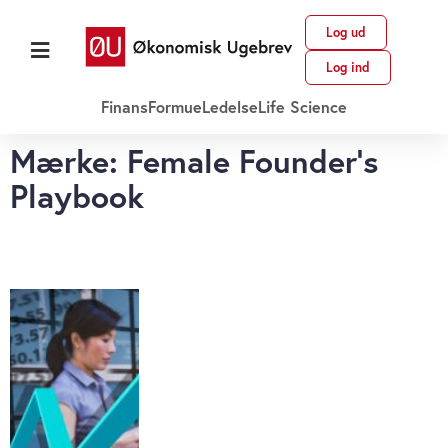
Log ud
Log ind
Finans
Formue
Ledelse
Life Science
Mærke: Female Founder’s
Playbook