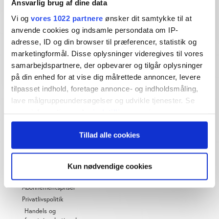
Ansvarlig brug af dine data
Dybdegående og original
Vi og
vores 1022 partnere
ønsker dit samtykke til at
journalistik siden 1994
anvende cookies og indsamle persondata om IP-
adresse, ID og din browser til præferencer, statistik og
Økonomisk Ugebrev har i mere end 25 år leveret indsigtsfuld
og dagsordensættende journalistik og analyser til læserne og
marketingformål. Disse oplysninger videregives til vores
den brede offentlighed.
samarbejdspartnere, der opbevarer og tilgår oplysninger
på din enhed for at vise dig målrettede annoncer, levere
Vi tager ansvar for vores indhold og er tilmeldt:
tilpasset indhold, foretage annonce- og indholdsmåling,
lave målgruppeundersøgelser og udvikle tjenester. Se
mere information under
indstillinger
og i vores
persondatapolitik. Du kan altid trække dit samtykke
Tillad alle cookies
tilbage eller ændre indstillinger fra vores
"Cookiedeklaration", eller ved at trykke på "Privacy
OM ØU
trigger" ikonet.
Kun nødvendige cookies
Om os
Hvis du tillader det, vil vi også gerne:
Abonnementspriser
Indsamle præcise oplysninger om din placering,
Privatlivspolitik
der kan være nøjagtig inden for få meter
Handels og