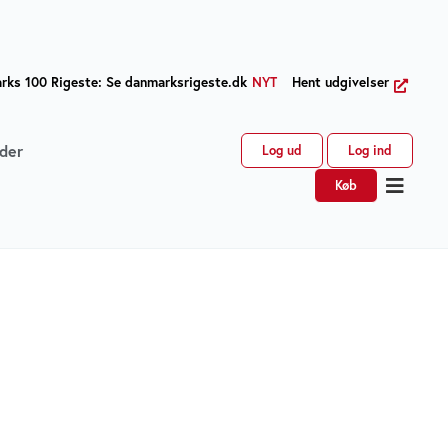
ks 100 Rigeste: Se danmarksrigeste.dk
NYT
Hent udgivelser
der
Log ud
Log ind
Køb