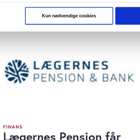
så gerne:
sninger om din placering, der kan være nøjagtig inden for få me
Kun nødvendige cookies
 baseret på en scanning af dens unikke karakteristika (fingerprin
ebsitet.
se vores indhold og annoncer, til at vise dig funktioner til sociale
plysninger om din brug af vores website med vores partnere inden
ysepartnere. Vores partnere kan kombinere disse data med andr
et fra din brug af deres tjenester. Du samtykker til vores cookie
FINANS
Lægernes Pension får