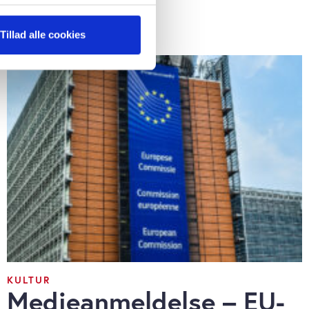
bølgen
ter
Tillad alle cookies
ting)
 medier og til at analysere
 for sociale medier,
e oplysninger, du har givet
s, hvis du fortsætter med at
KULTUR
Medieanmeldelse – EU-