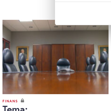
Hvis du tillader det, vil vi og
Indsamle præcise oply
Identificere din enhed
Dine valg anvendes på hele w
Vi bruger cookies til at tilpas
vores trafik. Vi deler også o
annonceringspartnere og anal
dem, eller som de har indsaml
anvende vores hjemmeside.
FINANS
Tema: