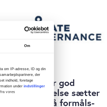
Om
ta om IP-adresse, ID og din
s samarbejdspartnere, der
FINANS
Komiteen for god
set indhold, foretage
ormation under
indstillinger
Selskabsledelse sætter
 fra vores
kritisk lys på formåls-