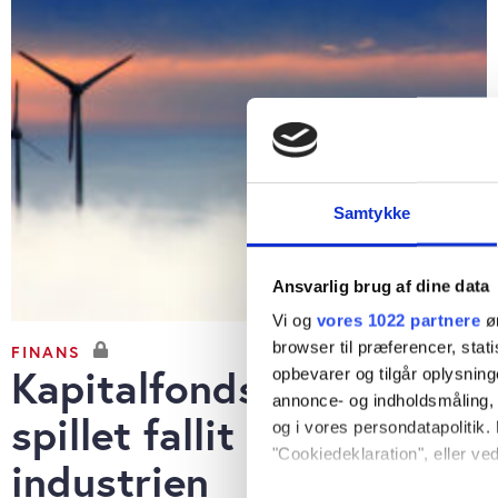
Samtykke
Ansvarlig brug af dine data
Vi og
vores 1022 partnere
øn
browser til præferencer, stat
FINANS
Kapitalfondsmodel har
opbevarer og tilgår oplysning
annonce- og indholdsmåling,
spillet fallit i vind-
og i vores persondatapolitik. 
"Cookiedeklaration", eller ved
industrien