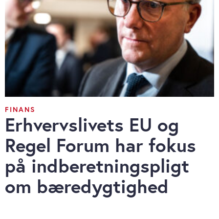
FINANS
Erhvervslivets EU og
Regel Forum har fokus
på indbe­retningspligt
om bæredygtighed