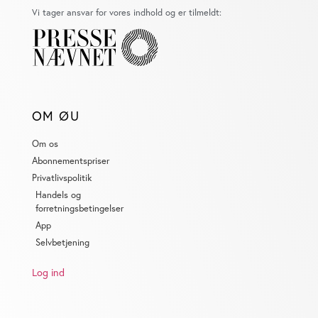
Vi tager ansvar for vores indhold og er tilmeldt:
OM ØU
Om os
Abonnementspriser
Privatlivspolitik
Handels og
forretningsbetingelser
App
Selvbetjening
Log ind