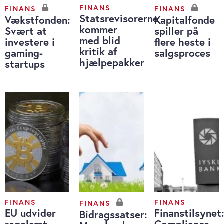
FINANS
FINANS
FINANS
Statsrevisorerne
Vækstfonden:
Kapitalfonde
kommer
Svært at
spiller på
med blid
investere i
flere heste i
kritik af
gaming-
salgsproces
hjælpepakker
startups
FINANS
FINANS
FINANS
EU udvider
Finanstilsynet
Bidragssatser: