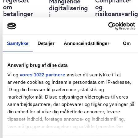
regelsæt
Compliance-
Manglende
om
og
digitalisering
betalinger
risikoansvarli
i
til at
fylder for
realkreditsektoren
omfatte
lidt i Jyske
koster dyrt
kryptovaluta
Bank
Samtykke
Detaljer
Annonceindstillinger
Om
Ansvarlig brug af dine data
Vi og
vores 1022 partnere
ønsker dit samtykke til at
anvende cookies og indsamle persondata om IP-adresse,
ID og din browser til præferencer, statistik og
marketingformål. Disse oplysninger videregives til vores
samarbejdspartnere, der opbevarer og tilgår oplysninger på
din enhed for at vise dig målrettede annoncer, levere
KULTUR
tilpasset indhold, foretage annonce- og indholdsmåling,
FINANS
FINANS
Medieanmeldelse:
Konkurrenceråd
Dansk
lave målgruppeundersøgelser og udvikle tjenester. Se
I Barbara
vil indføre
venture i
mere information under
indstillinger
og i vores