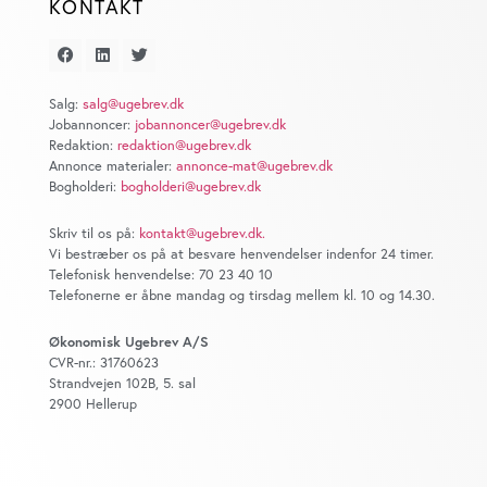
KONTAKT
Salg:
salg@ugebrev.dk
Jobannoncer:
jobannoncer@ugebrev.dk
Redaktion:
redaktion@ugebrev.dk
Annonce materialer:
annonce-mat@ugebrev.dk
Bogholderi:
bogholderi@ugebrev.dk
Skriv til os på:
kontakt@ugebrev.dk
.
Vi bestræber os på at besvare henvendelser indenfor 24 timer.
Telefonisk henvendelse: 70 23 40 10
Telefonerne er åbne mandag og tirsdag mellem kl. 10 og 14.30.
Økonomisk Ugebrev A/S
CVR-nr.: 31760623
Strandvejen 102B, 5. sal
2900 Hellerup