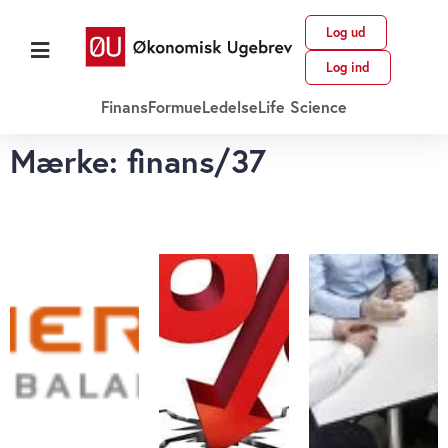
Log ud
Log ind
Finans
Formue
Ledelse
Life Science
Mærke: finans/37