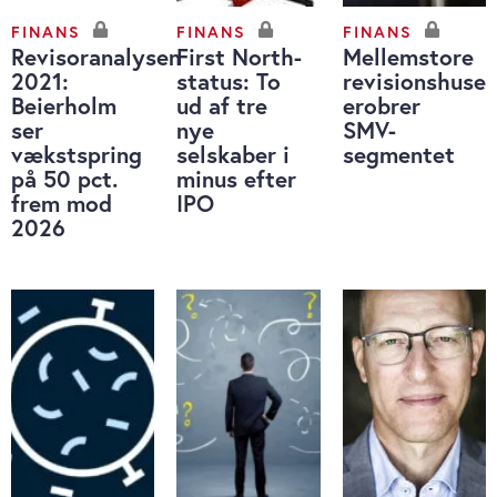
FINANS
FINANS
FINANS
Revisoranalysen
First North-
Mellemstore
2021:
status: To
revisionshuse
Beierholm
ud af tre
erobrer
ser
nye
SMV-
vækstspring
selskaber i
segmentet
på 50 pct.
minus efter
frem mod
IPO
2026