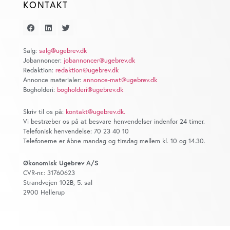
annoncer, til at vise dig funktioner til sociale medier og til
KONTAKT
at analysere vores trafik. Vi deler også oplysninger om
din brug af vores website med vores partnere inden for
sociale medier, annonceringspartnere og
analysepartnere. Vores partnere kan kombinere disse
Salg:
salg@ugebrev.dk
Jobannoncer:
jobannoncer@ugebrev.dk
data med andre oplysninger, du har givet dem, eller som
Redaktion:
redaktion@ugebrev.dk
de har indsamlet fra din brug af deres tjenester. Du
Annonce materialer:
annonce-mat@ugebrev.dk
samtykker til vores cookies, hvis du fortsætter med at
Bogholderi:
bogholderi@ugebrev.dk
anvende vores hjemmeside.
Skriv til os på:
kontakt@ugebrev.dk
.
Vi bestræber os på at besvare henvendelser indenfor 24 timer.
Telefonisk henvendelse: 70 23 40 10
Telefonerne er åbne mandag og tirsdag mellem kl. 10 og 14.30.
Økonomisk Ugebrev A/S
CVR-nr.: 31760623
Strandvejen 102B, 5. sal
2900 Hellerup