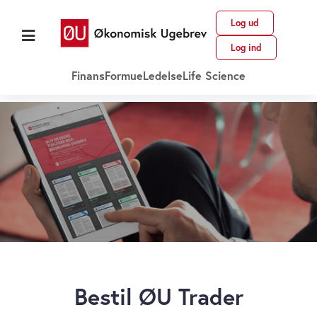
Log ud
Log ind
Finans
Formue
Ledelse
Life Science
Bestil ØU Trader