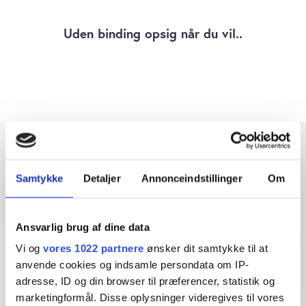
Uden binding opsig når du vil..
Samtykke
Detaljer
Annonceindstillinger
Om
Dybdegående og original
Ansvarlig brug af dine data
journalistik siden 1994
Vi og
vores 1022 partnere
ønsker dit samtykke til at
Økonomisk Ugebrev har i mere end 25 år leveret indsigtsfuld
anvende cookies og indsamle persondata om IP-
og dagsordensættende journalistik og analyser til læserne og
adresse, ID og din browser til præferencer, statistik og
den brede offentlighed.
marketingformål. Disse oplysninger videregives til vores