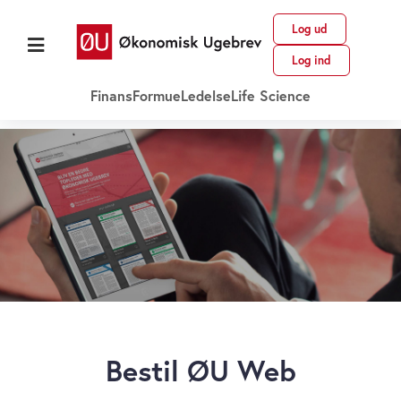
Log ud
Log ind
Finans
Formue
Ledelse
Life Science
Bestil ØU Web