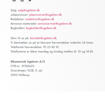
at analysere vores trafik. Vi deler også oplysninger om
din brug af vores website med vores partnere inden for
Salg:
salg@ugebrev.dk
sociale medier, annonceringspartnere og
Jobannoncer:
jobannoncer@ugebrev.dk
analysepartnere. Vores partnere kan kombinere disse
Redaktion:
redaktion@ugebrev.dk
data med andre oplysninger, du har givet dem, eller som
Annonce materialer:
annonce-mat@ugebrev.dk
Bogholderi:
bogholderi@ugebrev.dk
de har indsamlet fra din brug af deres tjenester. Du
samtykker til vores cookies, hvis du fortsætter med at
Skriv til os på:
kontakt@ugebrev.dk
.
anvende vores hjemmeside.
Vi bestræber os på at besvare henvendelser indenfor 24 timer.
Telefonisk henvendelse: 70 23 40 10
Telefonerne er åbne mandag og tirsdag mellem kl. 10 og 14.30.
Økonomisk Ugebrev A/S
CVR-nr.: 31760623
Strandvejen 102B, 5. sal
2900 Hellerup