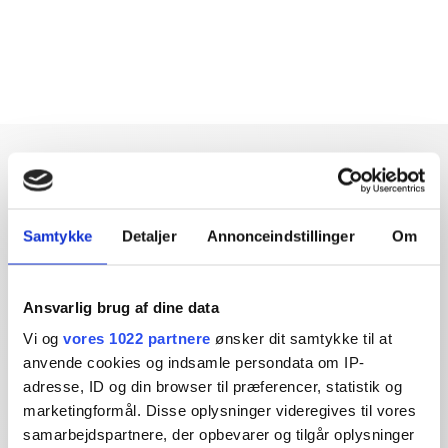
Samtykke
Detaljer
Annonceindstillinger
Om
Dybdegående og original
journalistik siden 1994
Ansvarlig brug af dine data
Økonomisk Ugebrev har i mere end 25 år leveret indsigtsfuld
Vi og
vores 1022 partnere
ønsker dit samtykke til at
og dagsordensættende journalistik og analyser til læserne og
anvende cookies og indsamle persondata om IP-
den brede offentlighed.
adresse, ID og din browser til præferencer, statistik og
marketingformål. Disse oplysninger videregives til vores
Vi tager ansvar for vores indhold og er tilmeldt:
samarbejdspartnere, der opbevarer og tilgår oplysninger