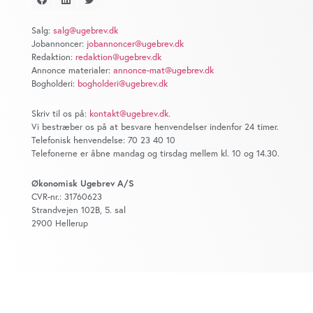
at analysere vores trafik. Vi deler også oplysninger om
din brug af vores website med vores partnere inden for
Salg:
salg@ugebrev.dk
sociale medier, annonceringspartnere og
Jobannoncer:
jobannoncer@ugebrev.dk
analysepartnere. Vores partnere kan kombinere disse
Redaktion:
redaktion@ugebrev.dk
data med andre oplysninger, du har givet dem, eller som
Annonce materialer:
annonce-mat@ugebrev.dk
Bogholderi:
bogholderi@ugebrev.dk
de har indsamlet fra din brug af deres tjenester. Du
samtykker til vores cookies, hvis du fortsætter med at
Skriv til os på:
kontakt@ugebrev.dk
.
anvende vores hjemmeside.
Vi bestræber os på at besvare henvendelser indenfor 24 timer.
Telefonisk henvendelse: 70 23 40 10
Telefonerne er åbne mandag og tirsdag mellem kl. 10 og 14.30.
Økonomisk Ugebrev A/S
CVR-nr.: 31760623
Strandvejen 102B, 5. sal
2900 Hellerup