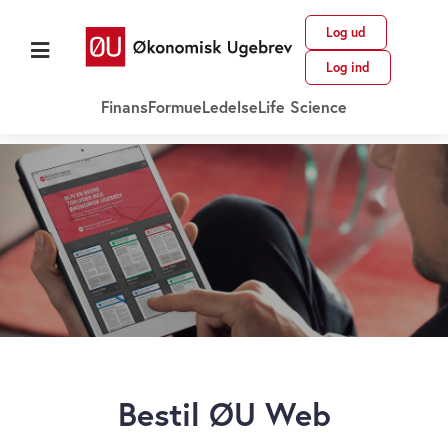
Log ud
Log ind
Finans
Formue
Ledelse
Life Science
Bestil ØU Web