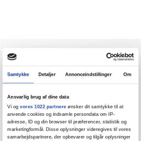
Samtykke
Detaljer
Annonceindstillinger
Om
Dybdegående og original
journalistik siden 1994
Ansvarlig brug af dine data
Økonomisk Ugebrev har i mere end 25 år leveret indsigtsfuld
Vi og
vores 1022 partnere
ønsker dit samtykke til at
og dagsordensættende journalistik og analyser til læserne og
anvende cookies og indsamle persondata om IP-
den brede offentlighed.
adresse, ID og din browser til præferencer, statistik og
marketingformål. Disse oplysninger videregives til vores
Vi tager ansvar for vores indhold og er tilmeldt:
samarbejdspartnere, der opbevarer og tilgår oplysninger