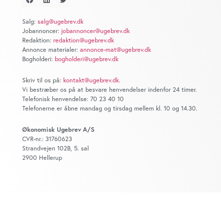
at analysere vores trafik. Vi deler også oplysninger om
din brug af vores website med vores partnere inden for
Salg:
salg@ugebrev.dk
sociale medier, annonceringspartnere og
Jobannoncer:
jobannoncer@ugebrev.dk
analysepartnere. Vores partnere kan kombinere disse
Redaktion:
redaktion@ugebrev.dk
data med andre oplysninger, du har givet dem, eller som
Annonce materialer:
annonce-mat@ugebrev.dk
Bogholderi:
bogholderi@ugebrev.dk
de har indsamlet fra din brug af deres tjenester. Du
samtykker til vores cookies, hvis du fortsætter med at
Skriv til os på:
kontakt@ugebrev.dk
.
anvende vores hjemmeside.
Vi bestræber os på at besvare henvendelser indenfor 24 timer.
Telefonisk henvendelse: 70 23 40 10
Telefonerne er åbne mandag og tirsdag mellem kl. 10 og 14.30.
Økonomisk Ugebrev A/S
CVR-nr.: 31760623
Strandvejen 102B, 5. sal
2900 Hellerup