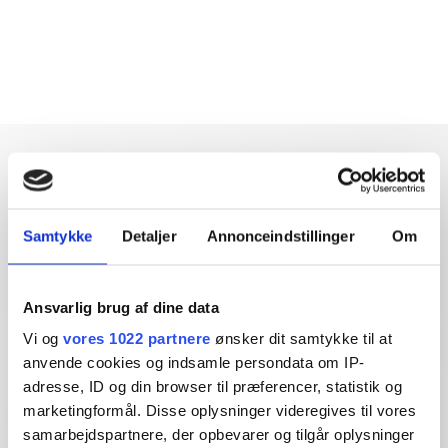
Samtykke
Detaljer
Annonceindstillinger
Om
Dybdegående og original
journalistik siden 1994
Ansvarlig brug af dine data
Økonomisk Ugebrev har i mere end 25 år leveret indsigtsfuld
Vi og
vores 1022 partnere
ønsker dit samtykke til at
og dagsordensættende journalistik og analyser til læserne og
anvende cookies og indsamle persondata om IP-
den brede offentlighed.
adresse, ID og din browser til præferencer, statistik og
marketingformål. Disse oplysninger videregives til vores
Vi tager ansvar for vores indhold og er tilmeldt:
samarbejdspartnere, der opbevarer og tilgår oplysninger