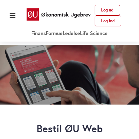
Log ud
Log ind
Finans
Formue
Ledelse
Life Science
Bestil ØU Web