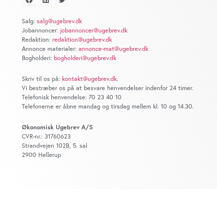
at analysere vores trafik. Vi deler også oplysninger om
din brug af vores website med vores partnere inden for
Salg:
salg@ugebrev.dk
sociale medier, annonceringspartnere og
Jobannoncer:
jobannoncer@ugebrev.dk
analysepartnere. Vores partnere kan kombinere disse
Redaktion:
redaktion@ugebrev.dk
data med andre oplysninger, du har givet dem, eller som
Annonce materialer:
annonce-mat@ugebrev.dk
Bogholderi:
bogholderi@ugebrev.dk
de har indsamlet fra din brug af deres tjenester. Du
samtykker til vores cookies, hvis du fortsætter med at
Skriv til os på:
kontakt@ugebrev.dk
.
anvende vores hjemmeside.
Vi bestræber os på at besvare henvendelser indenfor 24 timer.
Telefonisk henvendelse: 70 23 40 10
Telefonerne er åbne mandag og tirsdag mellem kl. 10 og 14.30.
Økonomisk Ugebrev A/S
CVR-nr.: 31760623
Strandvejen 102B, 5. sal
2900 Hellerup