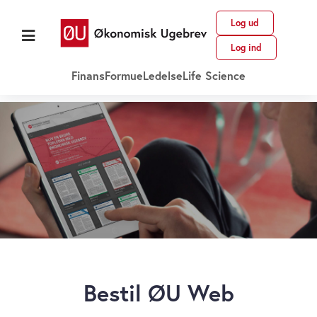
Log ud
Log ind
Finans
Formue
Ledelse
Life Science
Bestil ØU Web