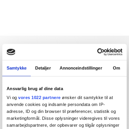
Samtykke
Detaljer
Annonceindstillinger
Om
Dybdegående og original
journalistik siden 1994
Ansvarlig brug af dine data
Økonomisk Ugebrev har i mere end 25 år leveret indsigtsfuld
Vi og
vores 1022 partnere
ønsker dit samtykke til at
og dagsordensættende journalistik og analyser til læserne og
anvende cookies og indsamle persondata om IP-
den brede offentlighed.
adresse, ID og din browser til præferencer, statistik og
marketingformål. Disse oplysninger videregives til vores
Vi tager ansvar for vores indhold og er tilmeldt:
samarbejdspartnere, der opbevarer og tilgår oplysninger