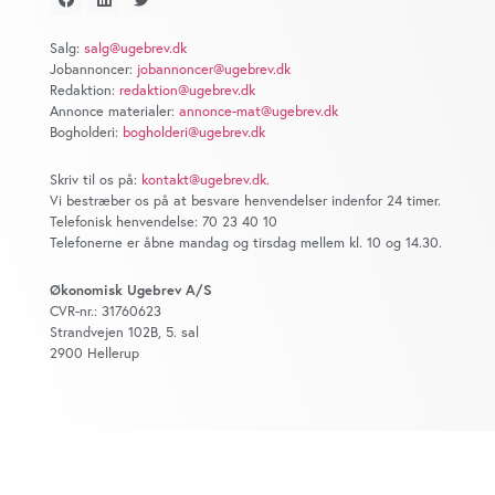
at analysere vores trafik. Vi deler også oplysninger om
din brug af vores website med vores partnere inden for
Salg:
salg@ugebrev.dk
sociale medier, annonceringspartnere og
Jobannoncer:
jobannoncer@ugebrev.dk
analysepartnere. Vores partnere kan kombinere disse
Redaktion:
redaktion@ugebrev.dk
data med andre oplysninger, du har givet dem, eller som
Annonce materialer:
annonce-mat@ugebrev.dk
Bogholderi:
bogholderi@ugebrev.dk
de har indsamlet fra din brug af deres tjenester. Du
samtykker til vores cookies, hvis du fortsætter med at
Skriv til os på:
kontakt@ugebrev.dk
.
anvende vores hjemmeside.
Vi bestræber os på at besvare henvendelser indenfor 24 timer.
Telefonisk henvendelse: 70 23 40 10
Telefonerne er åbne mandag og tirsdag mellem kl. 10 og 14.30.
Økonomisk Ugebrev A/S
CVR-nr.: 31760623
Strandvejen 102B, 5. sal
2900 Hellerup