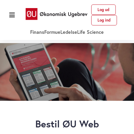
Log ud
Log ind
Finans
Formue
Ledelse
Life Science
Bestil ØU Web