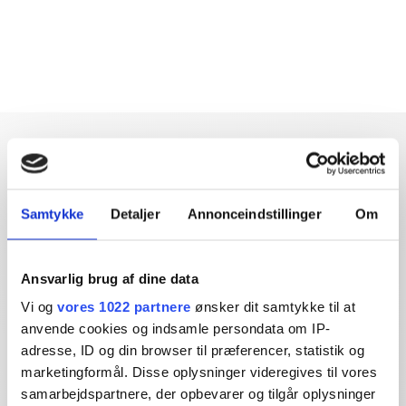
Samtykke
Detaljer
Annonceindstillinger
Om
Dybdegående og original
journalistik siden 1994
Ansvarlig brug af dine data
Økonomisk Ugebrev har i mere end 25 år leveret indsigtsfuld
Vi og
vores 1022 partnere
ønsker dit samtykke til at
og dagsordensættende journalistik og analyser til læserne og
anvende cookies og indsamle persondata om IP-
den brede offentlighed.
adresse, ID og din browser til præferencer, statistik og
marketingformål. Disse oplysninger videregives til vores
Vi tager ansvar for vores indhold og er tilmeldt:
samarbejdspartnere, der opbevarer og tilgår oplysninger