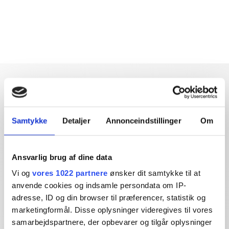
Samtykke
Detaljer
Annonceindstillinger
Om
Dybdegående og original
journalistik siden 1994
Ansvarlig brug af dine data
Økonomisk Ugebrev har i mere end 25 år leveret indsigtsfuld
Vi og
vores 1022 partnere
ønsker dit samtykke til at
og dagsordensættende journalistik og analyser til læserne og
anvende cookies og indsamle persondata om IP-
den brede offentlighed.
adresse, ID og din browser til præferencer, statistik og
marketingformål. Disse oplysninger videregives til vores
Vi tager ansvar for vores indhold og er tilmeldt:
samarbejdspartnere, der opbevarer og tilgår oplysninger