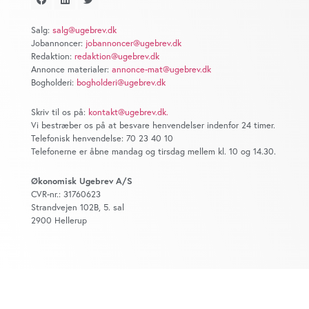
at analysere vores trafik. Vi deler også oplysninger om
din brug af vores website med vores partnere inden for
Salg:
salg@ugebrev.dk
sociale medier, annonceringspartnere og
Jobannoncer:
jobannoncer@ugebrev.dk
analysepartnere. Vores partnere kan kombinere disse
Redaktion:
redaktion@ugebrev.dk
data med andre oplysninger, du har givet dem, eller som
Annonce materialer:
annonce-mat@ugebrev.dk
Bogholderi:
bogholderi@ugebrev.dk
de har indsamlet fra din brug af deres tjenester. Du
samtykker til vores cookies, hvis du fortsætter med at
Skriv til os på:
kontakt@ugebrev.dk
.
anvende vores hjemmeside.
Vi bestræber os på at besvare henvendelser indenfor 24 timer.
Telefonisk henvendelse: 70 23 40 10
Telefonerne er åbne mandag og tirsdag mellem kl. 10 og 14.30.
Økonomisk Ugebrev A/S
CVR-nr.: 31760623
Strandvejen 102B, 5. sal
2900 Hellerup