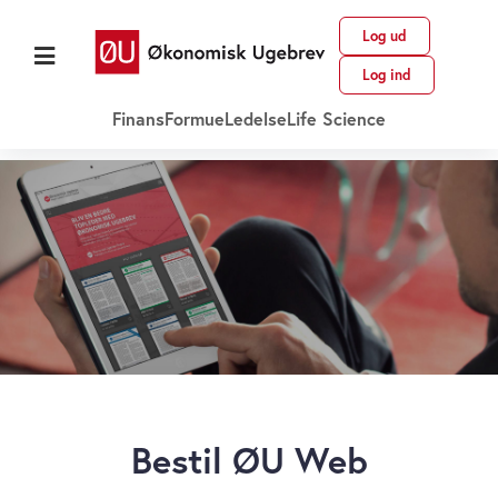
Log ud
Log ind
Finans
Formue
Ledelse
Life Science
Bestil ØU Web