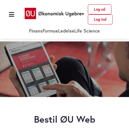
Log ud
Log ind
Finans
Formue
Ledelse
Life Science
Bestil ØU Web