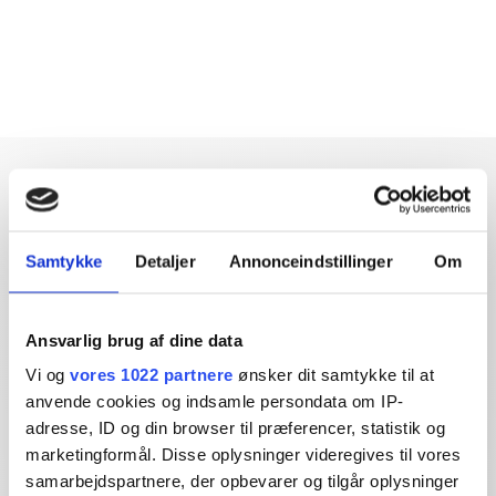
Samtykke
Detaljer
Annonceindstillinger
Om
Dybdegående og original
journalistik siden 1994
Ansvarlig brug af dine data
Økonomisk Ugebrev har i mere end 25 år leveret indsigtsfuld
Vi og
vores 1022 partnere
ønsker dit samtykke til at
og dagsordensættende journalistik og analyser til læserne og
anvende cookies og indsamle persondata om IP-
den brede offentlighed.
adresse, ID og din browser til præferencer, statistik og
marketingformål. Disse oplysninger videregives til vores
Vi tager ansvar for vores indhold og er tilmeldt:
samarbejdspartnere, der opbevarer og tilgår oplysninger