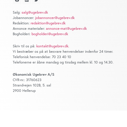
at analysere vores trafik. Vi deler også oplysninger om
din brug af vores website med vores partnere inden for
Salg:
salg@ugebrev.dk
sociale medier, annonceringspartnere og
Jobannoncer:
jobannoncer@ugebrev.dk
analysepartnere. Vores partnere kan kombinere disse
Redaktion:
redaktion@ugebrev.dk
data med andre oplysninger, du har givet dem, eller som
Annonce materialer:
annonce-mat@ugebrev.dk
Bogholderi:
bogholderi@ugebrev.dk
de har indsamlet fra din brug af deres tjenester. Du
samtykker til vores cookies, hvis du fortsætter med at
Skriv til os på:
kontakt@ugebrev.dk
.
anvende vores hjemmeside.
Vi bestræber os på at besvare henvendelser indenfor 24 timer.
Telefonisk henvendelse: 70 23 40 10
Telefonerne er åbne mandag og tirsdag mellem kl. 10 og 14.30.
Økonomisk Ugebrev A/S
CVR-nr.: 31760623
Strandvejen 102B, 5. sal
2900 Hellerup