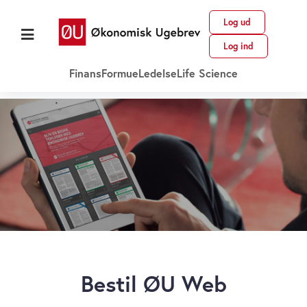
Log ud
Log ind
Finans
Formue
Ledelse
Life Science
Bestil ØU Web