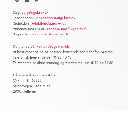
at analysere vores trafik. Vi deler også oplysninger om
din brug af vores website med vores partnere inden for
Salg:
salg@ugebrev.dk
sociale medier, annonceringspartnere og
Jobannoncer:
jobannoncer@ugebrev.dk
analysepartnere. Vores partnere kan kombinere disse
Redaktion:
redaktion@ugebrev.dk
data med andre oplysninger, du har givet dem, eller som
Annonce materialer:
annonce-mat@ugebrev.dk
Bogholderi:
bogholderi@ugebrev.dk
de har indsamlet fra din brug af deres tjenester. Du
samtykker til vores cookies, hvis du fortsætter med at
Skriv til os på:
kontakt@ugebrev.dk
.
anvende vores hjemmeside.
Vi bestræber os på at besvare henvendelser indenfor 24 timer.
Telefonisk henvendelse: 70 23 40 10
Telefonerne er åbne mandag og tirsdag mellem kl. 10 og 14.30.
Økonomisk Ugebrev A/S
CVR-nr.: 31760623
Strandvejen 102B, 5. sal
2900 Hellerup