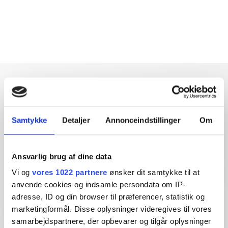
Samtykke
Detaljer
Annonceindstillinger
Om
Dybdegående og original
journalistik siden 1994
Ansvarlig brug af dine data
Økonomisk Ugebrev har i mere end 25 år leveret indsigtsfuld
Vi og
vores 1022 partnere
ønsker dit samtykke til at
og dagsordensættende journalistik og analyser til læserne og
anvende cookies og indsamle persondata om IP-
den brede offentlighed.
adresse, ID og din browser til præferencer, statistik og
marketingformål. Disse oplysninger videregives til vores
Vi tager ansvar for vores indhold og er tilmeldt:
samarbejdspartnere, der opbevarer og tilgår oplysninger