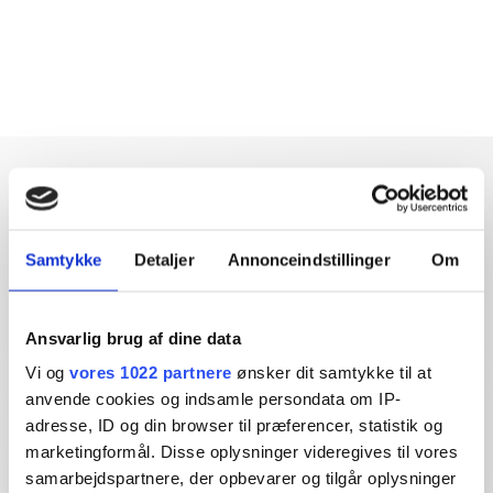
Samtykke
Detaljer
Annonceindstillinger
Om
Dybdegående og original
journalistik siden 1994
Ansvarlig brug af dine data
Økonomisk Ugebrev har i mere end 25 år leveret indsigtsfuld
Vi og
vores 1022 partnere
ønsker dit samtykke til at
og dagsordensættende journalistik og analyser til læserne og
anvende cookies og indsamle persondata om IP-
den brede offentlighed.
adresse, ID og din browser til præferencer, statistik og
marketingformål. Disse oplysninger videregives til vores
Vi tager ansvar for vores indhold og er tilmeldt:
samarbejdspartnere, der opbevarer og tilgår oplysninger