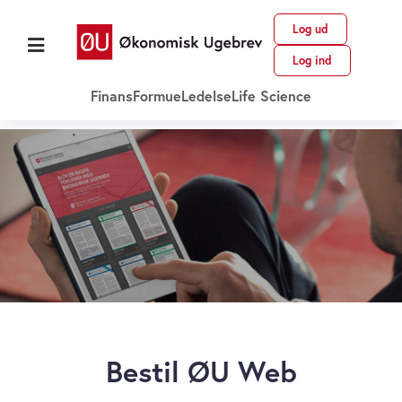
Log ud
Log ind
Finans
Formue
Ledelse
Life Science
Bestil ØU Web