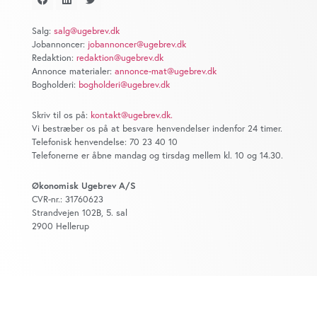
at analysere vores trafik. Vi deler også oplysninger om
din brug af vores website med vores partnere inden for
Salg:
salg@ugebrev.dk
sociale medier, annonceringspartnere og
Jobannoncer:
jobannoncer@ugebrev.dk
analysepartnere. Vores partnere kan kombinere disse
Redaktion:
redaktion@ugebrev.dk
data med andre oplysninger, du har givet dem, eller som
Annonce materialer:
annonce-mat@ugebrev.dk
Bogholderi:
bogholderi@ugebrev.dk
de har indsamlet fra din brug af deres tjenester. Du
samtykker til vores cookies, hvis du fortsætter med at
Skriv til os på:
kontakt@ugebrev.dk
.
anvende vores hjemmeside.
Vi bestræber os på at besvare henvendelser indenfor 24 timer.
Telefonisk henvendelse: 70 23 40 10
Telefonerne er åbne mandag og tirsdag mellem kl. 10 og 14.30.
Økonomisk Ugebrev A/S
CVR-nr.: 31760623
Strandvejen 102B, 5. sal
2900 Hellerup