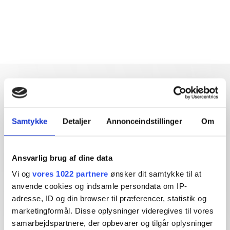
Samtykke
Detaljer
Annonceindstillinger
Om
Dybdegående og original
journalistik siden 1994
Ansvarlig brug af dine data
Økonomisk Ugebrev har i mere end 25 år leveret indsigtsfuld
Vi og
vores 1022 partnere
ønsker dit samtykke til at
og dagsordensættende journalistik og analyser til læserne og
anvende cookies og indsamle persondata om IP-
den brede offentlighed.
adresse, ID og din browser til præferencer, statistik og
marketingformål. Disse oplysninger videregives til vores
Vi tager ansvar for vores indhold og er tilmeldt:
samarbejdspartnere, der opbevarer og tilgår oplysninger