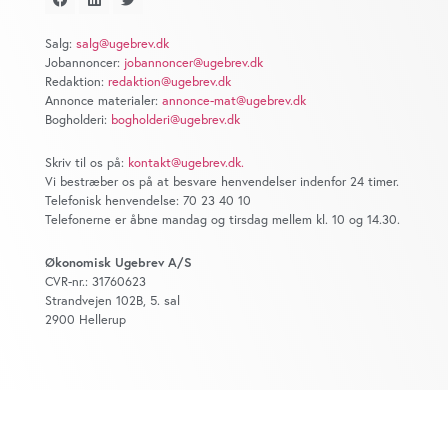
at analysere vores trafik. Vi deler også oplysninger om
din brug af vores website med vores partnere inden for
Salg:
salg@ugebrev.dk
sociale medier, annonceringspartnere og
Jobannoncer:
jobannoncer@ugebrev.dk
analysepartnere. Vores partnere kan kombinere disse
Redaktion:
redaktion@ugebrev.dk
data med andre oplysninger, du har givet dem, eller som
Annonce materialer:
annonce-mat@ugebrev.dk
Bogholderi:
bogholderi@ugebrev.dk
de har indsamlet fra din brug af deres tjenester. Du
samtykker til vores cookies, hvis du fortsætter med at
Skriv til os på:
kontakt@ugebrev.dk
.
anvende vores hjemmeside.
Vi bestræber os på at besvare henvendelser indenfor 24 timer.
Telefonisk henvendelse: 70 23 40 10
Telefonerne er åbne mandag og tirsdag mellem kl. 10 og 14.30.
Økonomisk Ugebrev A/S
CVR-nr.: 31760623
Strandvejen 102B, 5. sal
2900 Hellerup