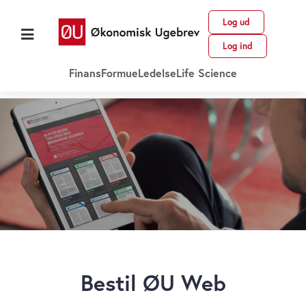
Log ud
Log ind
Finans
Formue
Ledelse
Life Science
Bestil ØU Web