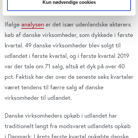
Kun nødvendige cookies
aktiviteten i den sidste del af årets første kvartal.
Hvis du tillader det, vil vi også gerne:
Indsamle præcise oplysninger om din placering,
Ifølge
analysen
er det især udenlandske aktørers
der kan være nøjagtig inden for få meter
køb af danske virksomheder, som dykkede i første
Identificere din enhed baseret på en scanning af
dens unikke karakteristika (fingerprinting)
kvartal. 49 danske virksomheder blev solgt til
Dine valg anvendes på hele websitet.
udlandet i første kvartal, og i første kvartal 2019
var der tale om 71 salg, altså et dyk på over 40
Vi bruger cookies til at tilpasse vores indhold og
annoncer, til at vise dig funktioner til sociale medier og til
pct. Faktisk har der over de seneste seks kvartaler
at analysere vores trafik. Vi deler også oplysninger om
været tendens til færre salg af danske
din brug af vores website med vores partnere inden for
sociale medier, annonceringspartnere og
virksomheder til udlandet.
analysepartnere. Vores partnere kan kombinere disse
data med andre oplysninger, du har givet dem, eller som
Danske virksomheders opkøb i udlandet har
de har indsamlet fra din brug af deres tjenester. Du
traditionelt langt fra modsvaret udlandets opkøb
samtykker til vores cookies, hvis du fortsætter med at
anvende vores hjemmeside.
i Danmark: I årets første kvartal opkøbte danske