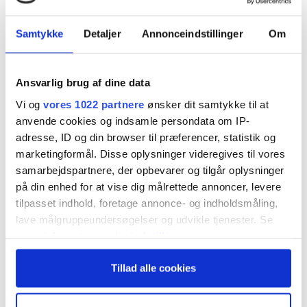
Tema om Corporate Finance-rådgivere: Allerede
Samtykke
Detaljer
Annonceindstillinger
Om
i andet halvår 2019 begyndte det danske
marked for M&A-transaktioner at bremse op,
Ansvarlig brug af dine data
og ikke overraskende er afmatningen fortsat
Vi og
vores 1022 partnere
ønsker dit samtykke til at
under COVID-19-krisen i årets første kvartal,
anvende cookies og indsamle persondata om IP-
adresse, ID og din browser til præferencer, statistik og
viser undersøgelse.
marketingformål. Disse oplysninger videregives til vores
samarbejdspartnere, der opbevarer og tilgår oplysninger
I årets første kvartal var der herhjemme 75
på din enhed for at vise dig målrettede annoncer, levere
transaktioner med en dansk køber eller sælger, og
tilpasset indhold, foretage annonce- og indholdsmåling,
lave målgruppeundersøgelser og udvikle tjenester. Se
det var mere end 25 pct. lavere end i de samme
mere information under
indstillinger
og i vores
kvartaler i 2019 og 2018. I en analyse skriver
persondatapolitik. Du kan altid trække dit samtykke
Tillad alle cookies
tilbage eller ændre indstillinger fra vores
corporate finance-rådgivereren Oaklins, at det er
"Cookiedeklaration", eller ved at trykke på "Privacy
coronakrisen, som har lagt en dæmper på M&A-
trigger" ikonet.