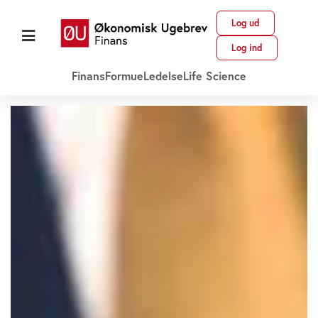
Log ud
Log ind
Finans
Formue
Ledelse
Life Science