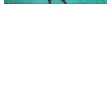
Boligbrief: Dramatisk fald i lejlighedssalget trods
prisstigninger på næsten 20 procent
tirsdag 04. august 2026
08:02
Goldman: AI-boomet udløser historiens mest
kapitalhungrende investeringscyklus
søndag 02. august 2026
11:31